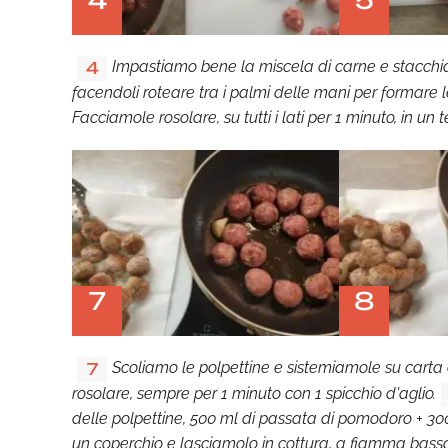
4
5
Impastiamo bene la miscela di carne e stacchi
4
facendoli roteare tra i palmi delle mani per formare l
Facciamole rosolare, su tutti i lati per 1 minuto, in u
7
8
Scoliamo le polpettine e sistemiamole su carta
7
rosolare, sempre per 1 minuto con 1 spicchio d'aglio.
delle polpettine, 500 ml di passata di pomodoro + 30
un coperchio e lasciamolo in cottura, a fiamma bassa,