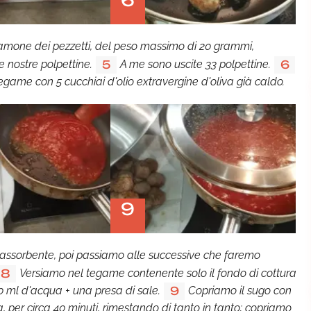
6
amone dei pezzetti, del peso massimo di 20 grammi,
e nostre polpettine.
A me sono uscite 33 polpettine.
5
6
n tegame con 5 cucchiai d'olio extravergine d'oliva già caldo.
9
 assorbente, poi passiamo alle successive che faremo
Versiamo nel tegame contenente solo il fondo di cottura
8
0 ml d'acqua + una presa di sale.
Copriamo il sugo con
9
 per circa 40 minuti, rimestando di tanto in tanto; copriamo