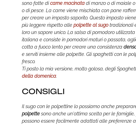
sono fatte di
carne macinata
di manzo o di maiale o 
o di pesce. La carne viene mischiata con pane raffer
per creare un impasto saporito. Questo impasto viene q
più leggere rispetto alle
polpette al sugo
tradizionali
loro un sapore unico. La salsa di pomodoro utilizzata
italiana e consiste in pomodori maturi o passata, aglio
cotta a fuoco lento per creare una consistenza
dens
e serviti insieme alle polpette. Gli spaghetti con le po
fresco.
Ti posto la mia versione, molto golosa, degli Spaghett
della domenica
.
CONSIGLI
Il sugo con le polpettine lo possiamo anche preparare
polpette
sono anche un'ottima scelta per le famiglie,
possono essere facilmente adattati alle preferenze al