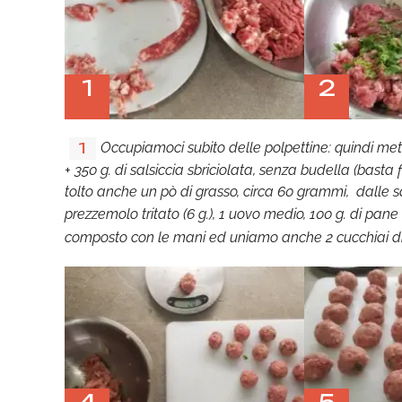
1
2
Occupiamoci subito delle polpettine: quindi me
1
+ 350 g. di salsiccia sbriciolata, senza budella (basta 
tolto anche un pò di grasso, circa 60 grammi, dalle s
prezzemolo tritato (6 g.), 1 uovo medio, 100 g. di pan
composto con le mani ed uniamo anche 2 cucchiai di p