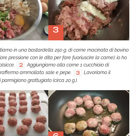
3
ttiamo in una bastardella 250 g. di carne macinata di bovino
fare pressione con le dita per fare fuoriuscire la carne); io ho
alsicce.
Aggiungiamo alla carne 1 cucchiaio di
2
e raffermo ammollato, sale e pepe.
Lavoriamo il
3
armigiano grattugiato (circa 20 g.).