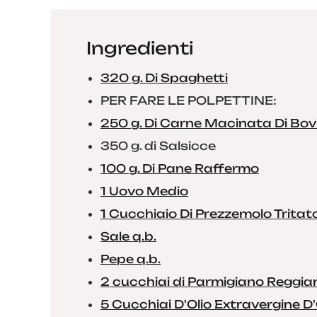
Ingredienti
320 g. Di Spaghetti
PER FARE LE POLPETTINE:
250 g. Di Carne Macinata Di Bov
350 g. di Salsicce
100 g. Di Pane Raffermo
1 Uovo Medio
1 Cucchiaio Di Prezzemolo Tritato 
Sale q.b.
Pepe q.b.
2 cucchiai di Parmigiano Reggian
5 Cucchiai D'Olio Extravergine D'O