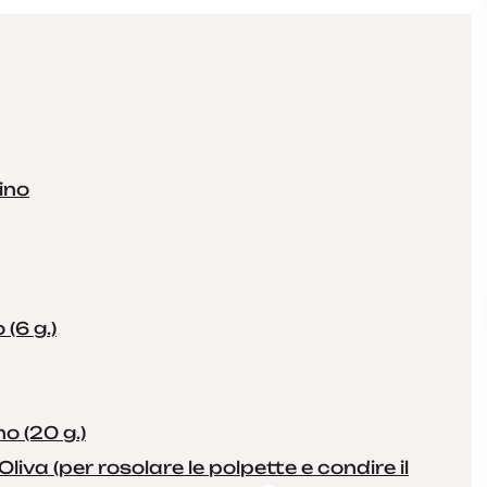
ino
(6 g.)
o (20 g.)
liva (per rosolare le polpette e condire il