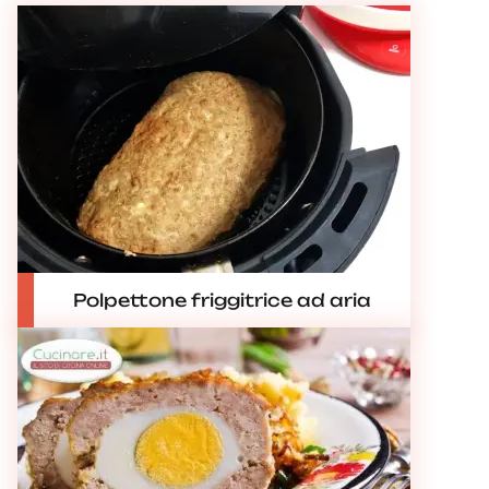
Polpettone friggitrice ad aria