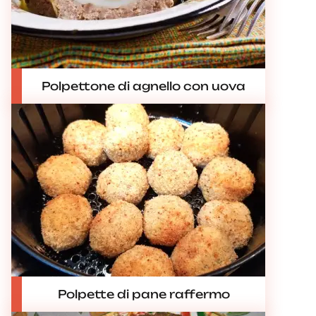
Polpettone di agnello con uova
Polpette di pane raffermo