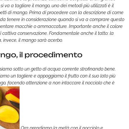
va a tagliare il mango, uno dei metodi più utilizzati è il
etti di mango. Prima di procedere con la descrizione di come
i da tenere in considerazione quando si va a comprare questo
esentare macchie o ammaccature. Importante anche il colore
i cattiva conservazione. Fondamentale anche il tatto: la
a, invece, il mango sarà acerbo.
ango, il procedimento
siamo sotto un getto di acqua corrente strofinando bene.
amo un tagliere e appoggiamo il frutto con il suo lato più
ngo, facendo attenzione a non intaccare il nocciolo che è
Ora prendiamo la metà con il nocciolo e,