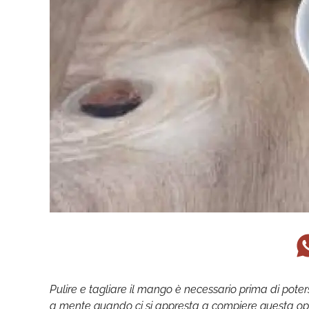
Pulire e tagliare il mango è necessario prima di poters
a mente quando ci si appresta a compiere questa oper