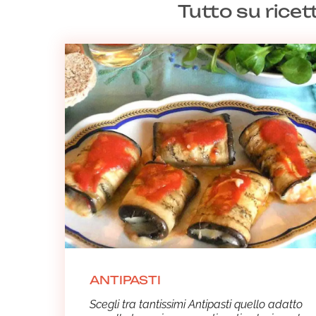
Spazio ancora al romanticismo con le ricette
Tutto su ricet
ANTIPASTI
Scegli tra tantissimi Antipasti quello adatto