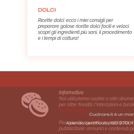
DOLCI
Ricette dolci: ecco i miei consigli per
preparare golose ricette dolci facili e veloci;
scopri gli ingredienti più sani, il procedimento
e i tempi di cottura!
Informativa
Noi utilizziamo cookie o altri strume
per altre finalità (“interazioni e fu
cookie policy
.
Cucinare.it è un mar
Per quanto riguarda la pubblicità, no
Azienda certiﬁcata ISO 2700
pubblicitarie: annunci e contenuti p