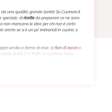
te da una qualità: grande bontà! Su Cucinare.it
e speciale, di
ricette
da preparare ce ne sono
o, ma non mancano le idee per chi non è certo
e anche se si è un po’ imbranati in cucina, o
agari servito a forma di rosa, al
flan di zucca
o
il piede giusto. E in Italia un qualsiasi menu
ne (come dire di no ad una
lasagna alla
rché in cucina la novità è sempre gradita.
 sarà accontentato, chi preferisce un po’ di
i verdura. Ad accompagnare gli immancabili
avvero da perdersi dietro le
ricette dolci
, bontà
na, ma anche Capodanno, Carnevale, Pasqua.