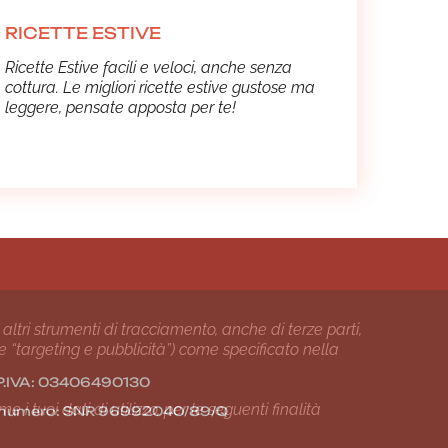
RICETTE ESTIVE
Ricette Estive facili e veloci, anche senza
cottura. Le migliori ricette estive gustose ma
leggere, pensate apposta per te!
 altri strumenti di tracciamento, anche di terze parti,
 e “targeting e pubblicità”) come specificato nella
24 P.IVA: 03406490130
i tuoi dati di utilizzo, per le seguenti finalità
01 numero: SNR 96992040/89/Q