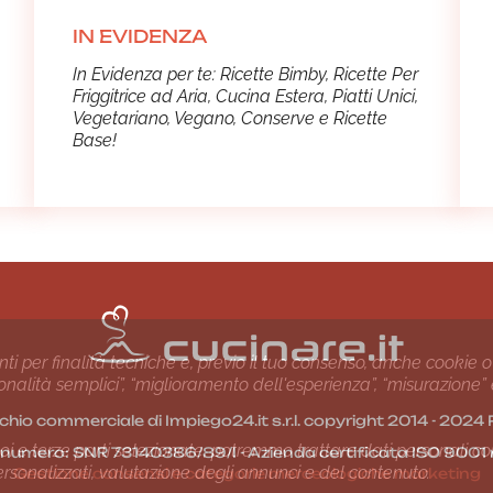
IN EVIDENZA
In Evidenza per te: Ricette Bimby, Ricette Per
Friggitrice ad Aria, Cucina Estera, Piatti Unici,
Vegetariano, Vegano, Conserve e Ricette
Base!
nti per finalità tecniche e, previo il tuo consenso, anche cookie o
nzionalità semplici”, “miglioramento dell'esperienza”, “misurazione”
chio commerciale di Impiego24.it s.r.l. copyright 2014 - 20
i e terze parti selezionate, potremmo trattare dati personali come 
1 numero: SNR 73140386/89/I - Azienda certiﬁcata ISO 90
ersonalizzati, valutazione degli annunci e del contenuto.
Gestione consensi e categorie merceologiche marketing