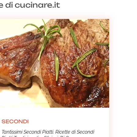
correnza ha la sua ricetta speciale!
 di cucinare.it
SECONDI
Tantissimi Secondi Piatti. Ricette di Secondi