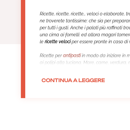
Ricette, ricette, ricette… veloci o elaborate
ne troverete tantissime: che sia per prepara
per tutti i gusti. Anche i palati più raffinat
una cima ai fornelli: ed allora magari torner
le
ricette veloci
per essere pronte in caso di v
Ricette per
antipasti
in modo da iniziare in m
ai polipi alla luciana. Mare, carne, verdura, ri
non può far a meno della pasta: allora ecc
napoletana
?) o per sperimentare nuovi sapo
CONTINUA A LEGGERE
Così come sono apprezzati degli ottimi
seco
pesce non resterà scontento, ricette ci sono
contorni
, mentre la chiusura è un classico se
da gustare cucchiaino dopo cucchiaino.
E poi
ricette estive
e ancora piatti speciali 