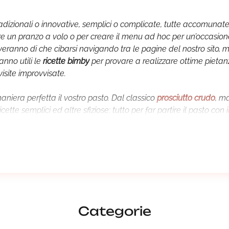
, tradizionali o innovative, semplici o complicate, tutte accomuna
re un pranzo a volo o per creare il menu ad hoc per un’occasion
i troveranno di che cibarsi navigando tra le pagine del nostro sit
anno utili le
ricette bimby
per provare a realizzare ottime pietanz
isite improvvisate.
aniera perfetta il vostro pasto. Dal classico
prosciutto crudo
, m
cette semplici ed altre sfiziose: tutto per far partire il pasto con 
o le
ricette primi piatti
per divertirsi con i classici della tradizio
ri e andare alla scoperta dei primi che arrivano da lontano. Pe
ndi
piatti. C’è davvero l’imbarazzo della scelta: chi ama la carne
 anche per degli squisiti secondi al forno o per piatti a base d
nza il quale non ci si alzerebbe mai da tavola: il
dolce
. E c’è d
Categorie
per ricorrenze speciali come possono essere il Natale, la Befa