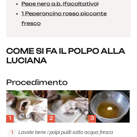
Pepe nero q.b. (facoltativo)
1 Peperoncino rosso piccante
fresco
COME SI FA IL POLPO ALLA
LUCIANA
Procedimento
1
2
3
Lavate bene i polpi puliti sotto acqua fresca
1