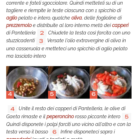
corrente e fateli sgocciolare. Quindi metteteli su di un
tagliere e riempite le teste ciascuna con 1 spicchio di
aglio
pelato e intero, qualche
oliva
, delle foglioline di
prezzemolo
e distribuite al loro interno metà dei
capperi
di Pantelleria
Chiudete la testa così farcita con uno
2
stuzzicadenti
Versate l'olio extravergine di oliva in
3
una casseruola e metteteci uno spicchio di aglio pelato
ma lasciato intero
4
5
6
Unite il resto dei capperi di Pantelleria, le olive di
4
Gaeta rimaste e il
peperoncino
rosso piccante intero
5
Quindi disponete i polpi farciti uno vicino all'altro e con la
testa verso il basso
Infine disponeteci sopra i
6