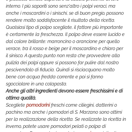
interno. I più saporiti sono senz'altro i polpi veraci, ma
anche i moscardini o i sinischi, se di buon pregio, possono
rendere molto soddisfacente il risultato della ricetta.
Qualsiasi tipo di polpo scegliate, il fattore più importante
è certamente la freschezza. Il polpo deve essere lucido e
dal colore brillante: marroncino o arancione per quello
verace, tra il rosso e beige per il moscardino e chiaro per
il sinisco. A questo punto non resta che provvedere alla
pulizia dei polpi oppure si possono far pulire dal nostro
pescivendolo di fiducia. Quindi si risciacquano molto
bene con acqua fredda corrente e poi si fanno
sgocciolare in una colapasta.
Anche gli altri ingredienti devono essere freschissimi e di
ottima qualità.
Scegliete
pomodorini
freschi come ciliegini, datterini o
pachino ma anche i pomodori di S. Marzano sono ottimi
per la realizzazione della ricetta. Se realizzate la ricetta in
inverno, potete usare pomodori pelati o polpa di