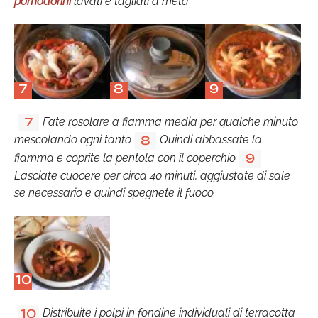
pomodorini
lavati e tagliati a metà
7
8
9
Fate rosolare a fiamma media per qualche minuto
7
mescolando ogni tanto
Quindi abbassate la
8
fiamma e coprite la pentola con il coperchio
9
Lasciate cuocere per circa 40 minuti, aggiustate di sale
se necessario e quindi spegnete il fuoco
10
Distribuite i polpi in fondine individuali di terracotta
10