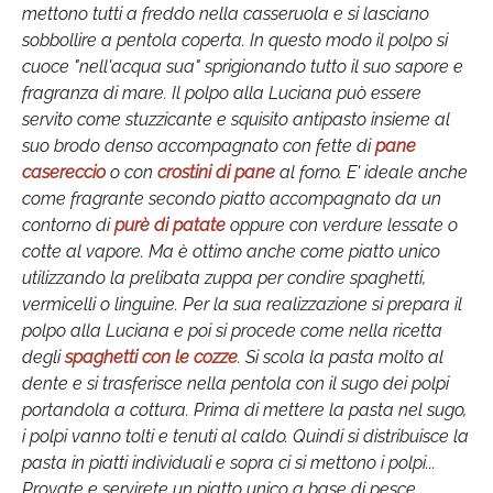
mettono tutti a freddo nella casseruola e si lasciano
sobbollire a pentola coperta. In questo modo il polpo si
cuoce "nell'acqua sua" sprigionando tutto il suo sapore e
fragranza di mare. Il polpo alla Luciana può essere
servito come stuzzicante e squisito antipasto insieme al
suo brodo denso accompagnato con fette di
pane
casereccio
o con
crostini di pane
al forno. E' ideale anche
come fragrante secondo piatto accompagnato da un
contorno di
purè di patate
oppure con verdure lessate o
cotte al vapore. Ma è ottimo anche come piatto unico
utilizzando la prelibata zuppa per condire spaghetti,
vermicelli o linguine. Per la sua realizzazione si prepara il
polpo alla Luciana e poi si procede come nella ricetta
degli
spaghetti con le cozze
. Si scola la pasta molto al
dente e si trasferisce nella pentola con il sugo dei polpi
portandola a cottura. Prima di mettere la pasta nel sugo,
i polpi vanno tolti e tenuti al caldo. Quindi si distribuisce la
pasta in piatti individuali e sopra ci si mettono i polpi...
Provate e servirete un piatto unico a base di pesce