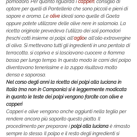
pomodoro. Per quanto riguarda i
capperi
, consiglio di
optare per quelli di Pantelleria che sono piccoli e pieni di
sapore e aroma. Le
olive
ideali sono quelle di Gaeta
oppure potete utilizzare delle olive nere in salamoia. La
ricetta originale prevedeva l'utilizzo dei soli pomodori
freschi cotti insieme ai polpi, all'
aglio
e all'olio extravergine
di oliva. Si mettevano tutti gli ingredienti in una pentola di
terracotta, si copriva e si lasciavano cuocere a fiamma
bassa per lungo tempo. In questo modo le carni del polpo
diventavano tenerissime e la zuppa risultava molto
densa e saporosa.
Nel corso degli anni la ricetta dei polpi alla luciana in
Italia (ma non in Campania) si è leggermente modicata
in quanto le teste dei polpi vengono farcite con olive e
capperi
Capperi e olive vengono anche aggiunti nella teglia per
rendere ancora più saporito questo piatto. Il
procedimento per preparare i
polpi alla luciana
è rimasto
sempre lo stesso. Il polpo e il resto degli ingredienti si