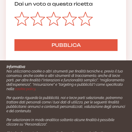
Dai un voto a questa ricetta
Informativa
Noi utilizziamo cookie o altri strumenti per finalità tecniche e, previo il tuo
consenso, anche cookie o altri strumenti di tracciamento, anche di terze
parti, per altre finalità (“interazioni e funzionalità semplici”, “miglioramento
dell'esperienza”, “misurazione” e “targeting e pubblicità”) come specificato
nella
cookie policy
.
Per quanto riguarda la pubblicità, noi e terze parti selezionate, potremmo
trattare dati personali come i tuoi dati di utilizzo, per le seguenti finalità
Cucinare.it è un marchio commerciale di Impiego24.it s.r.l.
pubblicitarie: annunci e contenuti personalizzati, valutazione degli annunci
copyright 2014 - 2024 P.IVA: 03406490130
e del contenuto.
Azienda certiﬁcata ISO 27001 numero: SNR 73140386/89/I
Per selezionare in modo analitico soltanto alcune finalità è possibile
- Azienda certiﬁcata ISO 9001 numero: SNR
cliccare su “Personalizza”.
96992040/89/Q