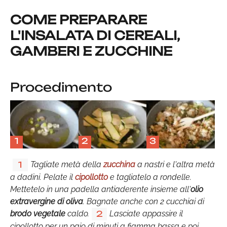
COME PREPARARE
L'INSALATA DI CEREALI,
GAMBERI E ZUCCHINE
Procedimento
1
2
3
Tagliate metà della
zucchina
a nastri e l'altra metà
1
a dadini. Pelate il
cipollotto
e tagliatelo a rondelle.
Mettetelo in una padella antiaderente insieme all'
olio
extravergine di oliva
. Bagnate anche con 2 cucchiai di
brodo vegetale
caldo.
Lasciate appassire il
2
cipollotto per un paio di minuti a fiamma bassa e poi