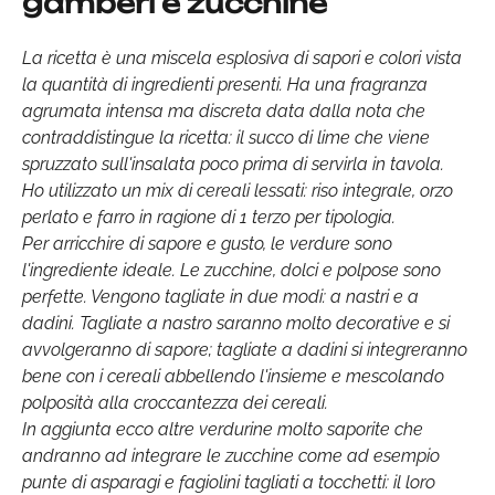
gamberi e zucchine
La ricetta è una miscela esplosiva di sapori e colori vista
la quantità di ingredienti presenti. Ha una fragranza
agrumata intensa ma discreta data dalla nota che
contraddistingue la ricetta: il succo di lime che viene
spruzzato sull'insalata poco prima di servirla in tavola.
Ho utilizzato un mix di cereali lessati: riso integrale, orzo
perlato e farro in ragione di 1 terzo per tipologia.
Per arricchire di sapore e gusto, le verdure sono
l'ingrediente ideale. Le zucchine, dolci e polpose sono
perfette. Vengono tagliate in due modi: a nastri e a
dadini. Tagliate a nastro saranno molto decorative e si
avvolgeranno di sapore; tagliate a dadini si integreranno
bene con i cereali abbellendo l'insieme e mescolando
polposità alla croccantezza dei cereali.
In aggiunta ecco altre verdurine molto saporite che
andranno ad integrare le zucchine come ad esempio
punte di asparagi e fagiolini tagliati a tocchetti: il loro