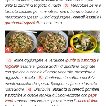
unite la zucchina tagliata a nastri.
Mescolate bene e
3
lasciate cuocere per 5 minuti sempre a fiamma bassa e
mescolando spesso. Quindi aggiungete i
cereali lessati
e i
gamberetti sgusciati
e senza testa.
4
5
6
Infine aggiungete le verdurine (
punte di asparagi
e
4
fagiolini
) lessate e i piccoli dadini di zucchine. Bagnate
con qualche cucchiaio di brodo vegetale, mescolate e
aggiustate di
sale
.
Continuate la cottura per 6/7
5
minuti mescolando spesso. Spegnete il fuoco e lasciate
raffreddare.
Distribuite l'
insalata di cereali, gamberi
6
e zucchine
in ciotole individuali. Spolverizzate con
pepe
verde
appena macinato e spruzzate con il
succo di lime
.