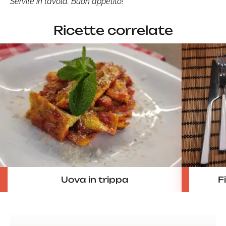
Servite in tavola. Buon appetito!
Ricette correlate
Uova in trippa
F