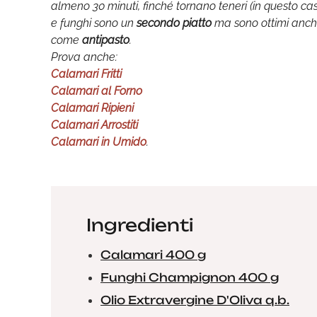
almeno 30 minuti, finché tornano teneri (in questo cas
e funghi sono un
secondo piatto
ma sono ottimi anche 
come
antipasto
.
Prova anche:
Calamari Fritti
Calamari al Forno
Calamari Ripieni
Calamari Arrostiti
Calamari in Umido
.
Ingredienti
Calamari 400 g
Funghi Champignon 400 g
Olio Extravergine D'Oliva q.b.