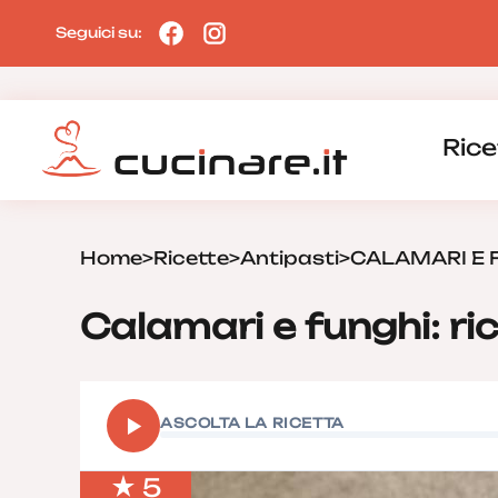
Seguici su:
Rice
Home
>
Ricette
>
Antipasti
>
CALAMARI E 
Calamari e funghi: ric
▶
ASCOLTA LA RICETTA
5