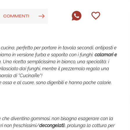
COMMENTI
cucina, perfetto per portare in tavola secondi, antipasti e
niamo in versione furba e saporita con i funghi:
calamari e
. Una ricetta semplicissima in bianco, una specialità: i
 rilasciato dai funghi, mentre il prezzemolo regala una
, parola di "CucinaRe"!
e ossa e al cuore, sono digeribili e hanno poche calorie.
are che diventino gommosi, non bisogna esagerare con la
ari non freschissimi/
decongelati
), prolunga la cottura per