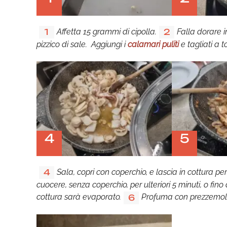
Affetta 15 grammi di cipolla.
Falla dorare i
1
2
pizzico di sale. Aggiungi i
calamari puliti
e tagliati a t
4
5
Sala, copri con coperchio, e lascia in cottura p
4
cuocere, senza coperchio, per ulteriori 5 minuti, o fino
cottura sarà evaporato.
Profuma con prezzemolo
6