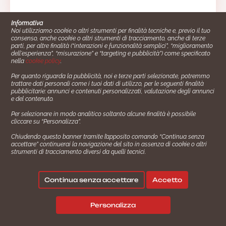
Informativa
Noi utilizziamo cookie o altri strumenti per finalità tecniche e, previo il tuo
consenso, anche cookie o altri strumenti di tracciamento, anche di terze
parti, per altre finalità (“interazioni e funzionalità semplici”, “miglioramento
dell'esperienza”, “misurazione” e “targeting e pubblicità”) come specificato
nella
cookie policy
.
Per quanto riguarda la pubblicità, noi e terze parti selezionate, potremmo
trattare dati personali come i tuoi dati di utilizzo, per le seguenti finalità
Cucinare.it è un marchio commerciale di Impiego24.it s.r.l.
pubblicitarie: annunci e contenuti personalizzati, valutazione degli annunci
copyright 2014 - 2024 P.IVA: 03406490130
e del contenuto.
Azienda certiﬁcata ISO 27001 numero: SNR 73140386/89/I
Per selezionare in modo analitico soltanto alcune finalità è possibile
- Azienda certiﬁcata ISO 9001 numero: SNR
cliccare su “Personalizza”.
96992040/89/Q
Chiudendo questo banner tramite l’apposito comando “Continua senza
Gestione consensi e categorie merceologiche marketing
accettare” continuerai la navigazione del sito in assenza di cookie o altri
strumenti di tracciamento diversi da quelli tecnici.
✖
Consigliami un contorno.
Seguici su:
Continua senza accettare
Accetto
|
|
💬
Policy Privacy
Termini e Condizioni
Cookie Policy
Personalizza