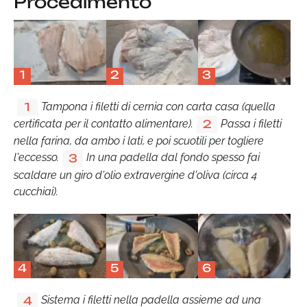
Procedimento
1
2
3
Tampona i filetti di cernia con carta casa (quella
1
certificata per il contatto alimentare).
Passa i filetti
2
nella farina, da ambo i lati, e poi scuotili per togliere
l'eccesso.
In una padella dal fondo spesso fai
3
scaldare un giro d'olio extravergine d'oliva (circa 4
cucchiai).
4
5
6
Sistema i filetti nella padella assieme ad una
4