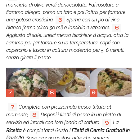
manciata di olive verdi denocciolate. Fai rosolare a
fiamma allegra, prima un lato e poi l'altro, per formare
una golosa crosticina.
Sfuma con un pò di vino
5
bianco fermo (circa 50 ml) e lascialo evaporare.
6
Aggiusta di sale, unisci mezzo bicchiere d'acqua, alza la
fiamma per far tornare su la temperatura, copri con
coperchio e lascia in cottura moderata per 5, 6 minuti,
senza girare il pesce.
7
8
9
Completa con prezzemolo fresco tritato al
7
momento,
Disponi i filetti di pesce in un piatto di
8
servizio ed irrorali con loro fondo di cottura.
La
9
Ricetta
è completata! Gusta i
Filetti di Cernia Gratinati in
Padella
. Sono proprio gustosi, oltre che salutari.