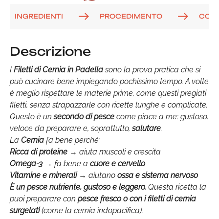
INGREDIENTI
PROCEDIMENTO
COM
Descrizione
I
Filetti di Cernia in Padella
sono la prova pratica che si
può cucinare bene impiegando pochissimo tempo. A volte
è meglio rispettare le materie prime, come questi pregiati
filetti, senza strapazzarle con ricette lunghe e complicate.
Questo è un
secondo di pesce
come piace a me: gustoso,
veloce da preparare e, soprattutto,
salutare
.
La
Cernia
fa bene perché:
Ricca di proteine
→ aiuta muscoli e crescita
Omega-3
→ fa bene a
cuore e cervello
Vitamine e minerali
→ aiutano
ossa e sistema nervoso
È un pesce
nutriente, gustoso e leggero
.
Questa ricetta la
puoi preparare con
pesce fresco o con i filetti di cernia
surgelati
(come la cernia indopacifica).