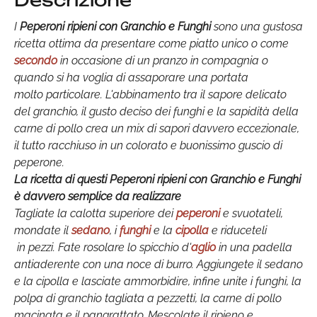
Descrizione
I
Peperoni ripieni con Granchio e Funghi
sono una gustosa
ricetta ottima da presentare come piatto unico o come
secondo
in occasione di un pranzo in compagnia o
quando si ha voglia di assaporare una portata
molto particolare. L'abbinamento tra il sapore delicato
del granchio, il gusto deciso dei funghi e la sapidità della
carne di pollo crea un mix di sapori davvero eccezionale,
il tutto racchiuso in un colorato e buonissimo guscio di
peperone.
La ricetta di questi Peperoni ripieni con Granchio e Funghi
è davvero semplice da realizzare
Tagliate la calotta superiore dei
peperoni
e svuotateli,
mondate il
sedano
, i
funghi
e la
cipolla
e riduceteli
in pezzi. Fate rosolare lo spicchio d'
aglio
in una padella
antiaderente con una noce di burro. Aggiungete il sedano
e la cipolla e lasciate ammorbidire, infine unite i funghi, la
polpa di granchio tagliata a pezzetti, la carne di pollo
macinata e il pangrattato. Mescolate il ripieno e