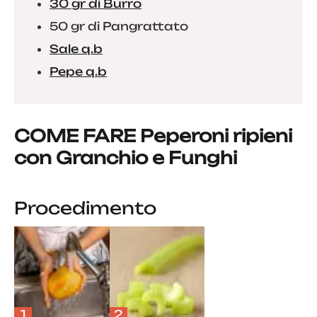
30 gr di Burro
50 gr di Pangrattato
Sale q.b
Pepe q.b
COME FARE Peperoni ripieni
con Granchio e Funghi
Procedimento
1
2