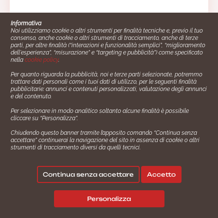
Informativa
Noi utilizziamo cookie o altri strumenti per finalità tecniche e, previo il tuo
consenso, anche cookie o altri strumenti di tracciamento, anche di terze
parti, per altre finalità (“interazioni e funzionalità semplici”, “miglioramento
dell'esperienza”, “misurazione” e “targeting e pubblicità”) come specificato
nella
cookie policy
.
Per quanto riguarda la pubblicità, noi e terze parti selezionate, potremmo
trattare dati personali come i tuoi dati di utilizzo, per le seguenti finalità
Cucinare.it è un marchio commerciale di Impiego24.it s.r.l.
pubblicitarie: annunci e contenuti personalizzati, valutazione degli annunci
copyright 2014 - 2024 P.IVA: 03406490130
e del contenuto.
Azienda certiﬁcata ISO 27001 numero: SNR 73140386/89/I
Per selezionare in modo analitico soltanto alcune finalità è possibile
- Azienda certiﬁcata ISO 9001 numero: SNR
cliccare su “Personalizza”.
96992040/89/Q
Chiudendo questo banner tramite l’apposito comando “Continua senza
Gestione consensi e categorie merceologiche marketing
accettare” continuerai la navigazione del sito in assenza di cookie o altri
strumenti di tracciamento diversi da quelli tecnici.
✖
Consigliami un contorno.
Seguici su:
Continua senza accettare
Accetto
|
|
💬
Policy Privacy
Termini e Condizioni
Cookie Policy
Personalizza