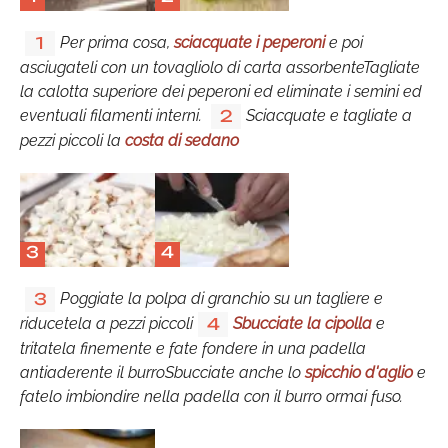
Per prima cosa,
sciacquate i peperoni
e poi
1
asciugateli con un tovagliolo di carta assorbenteTagliate
la calotta superiore dei peperoni ed eliminate i semini ed
eventuali filamenti interni.
Sciacquate e tagliate a
2
pezzi piccoli la
costa di sedano
3
4
Poggiate la polpa di granchio su un tagliere e
3
riducetela a pezzi piccoli
Sbucciate la cipolla
e
4
tritatela finemente e fate fondere in una padella
antiaderente il burroSbucciate anche lo
spicchio d'aglio
e
fatelo imbiondire nella padella con il burro ormai fuso.