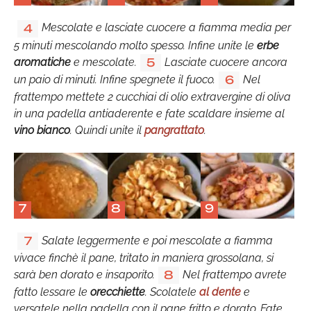
Mescolate e lasciate cuocere a fiamma media per
4
5 minuti mescolando molto spesso. Infine unite le
erbe
aromatiche
e mescolate.
Lasciate cuocere ancora
5
un paio di minuti. Infine spegnete il fuoco.
Nel
6
frattempo mettete 2 cucchiai di olio extravergine di oliva
in una padella antiaderente e fate scaldare insieme al
vino bianco
. Quindi unite il
pangrattato
.
7
8
9
Salate leggermente e poi mescolate a fiamma
7
vivace finchè il pane, tritato in maniera grossolana, si
sarà ben dorato e insaporito.
Nel frattempo avrete
8
fatto lessare le
orecchiette
. Scolatele
al dente
e
versatele nella padella con il pane fritto e dorato. Fate