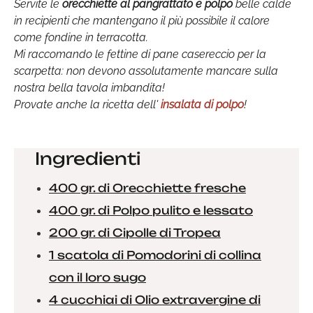
Servite le
orecchiette al pangrattato e polpo
belle calde
in recipienti che mantengano il più possibile il calore
come fondine in terracotta.
Mi raccomando le fettine di pane casereccio per la
scarpetta: non devono assolutamente mancare sulla
nostra bella tavola imbandita!
Provate anche la ricetta dell'
insalata di polpo
!
Ingredienti
400 gr. di Orecchiette fresche
400 gr. di Polpo pulito e lessato
200 gr. di Cipolle di Tropea
1 scatola di Pomodorini di collina
con il loro sugo
4 cucchiai di Olio extravergine di