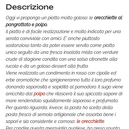
Descrizione
Oggi vi propongo un piatto molto goloso: le
orecchiette al
pangrattato e polpo.
Il piatto è di facile realizzazione e molto indicato per una
serata conviviale con amici. E' anche piuttosto
sostanzioso tanto da poter essere servito come piatto
unico seguito da una fresca insalata mista con verdure
crude di stagione condita con una salsa citronette alla
rucola e da un goloso dessert alla frutta.
Viene realizzato un condimento in rosso con cipolle ed
erbe aromatiche che sprigioneranno tutto il loro profumo
donando saporosità e sapidità al pomodoro. Il sugo viene
arricchito dal
polpo
che rilascerà il suo spiccato sapore di
mare rendendolo squisitamente saporoso e profumato.
Per quanto riguarda, invece, la pasta ho scelto della
pasta fresca di semola artigianale che assorba bene i
sapori e sia consistente e carnosa:
le orecchiette
.
Per condire questa meraviglia pugliese, ho preso spunto