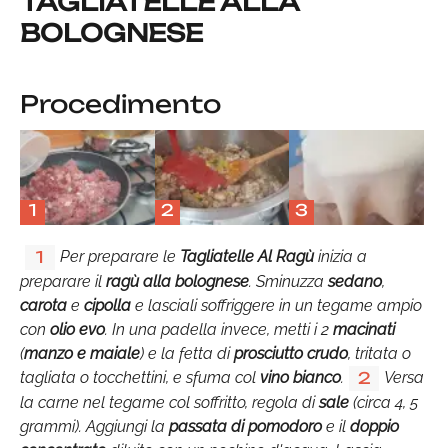
TAGLIATELLE ALLA
BOLOGNESE
Procedimento
1
2
3
Per preparare le
Tagliatelle Al Ragù
inizia a
1
preparare il
ragù alla bolognese
. Sminuzza
sedano
,
carota
e
cipolla
e lasciali soffriggere in un tegame ampio
con
olio evo
. In una padella invece, metti i 2
macinati
(
manzo e maiale
) e la fetta di
prosciutto crudo
, tritata o
tagliata o tocchettini, e sfuma col
vino bianco
.
Versa
2
la carne nel tegame col soffritto, regola di
sale
(circa 4, 5
grammi). Aggiungi la
passata di pomodoro
e il
doppio