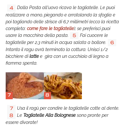
Dalla Pasta all'uovo ricava le tagliatelle. Le puoi
4
realizzare a mano, piegando e arrotolando la sfoglia e
poi tagliando delle strisce di 6,7 millimetri (ecco la ricetta
completa:
come fare le tagliatelle
); se preferisci puoi
usare la macchina della pasta.
Fai cuocere le
5
tagliatelle per 2,3 minuti in acqua salata a bollore.
6
Intanto il ragu avrà terminato la cottura. Unisci 1/2
bicchiere di
latte
e gira con un cucchiaio di legno a
fiamma spenta.
7
8
Usa il ragù per condire le tagliatelle cotte al dente.
7
Le
Tagliatelle Alla Bolognese
sono pronte per
8
essere divorate!