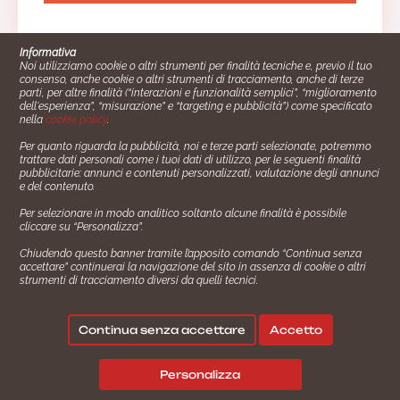
Informativa
Noi utilizziamo cookie o altri strumenti per finalità tecniche e, previo il tuo
consenso, anche cookie o altri strumenti di tracciamento, anche di terze
parti, per altre finalità (“interazioni e funzionalità semplici”, “miglioramento
dell'esperienza”, “misurazione” e “targeting e pubblicità”) come specificato
nella
cookie policy
.
Per quanto riguarda la pubblicità, noi e terze parti selezionate, potremmo
trattare dati personali come i tuoi dati di utilizzo, per le seguenti finalità
Cucinare.it è un marchio commerciale di Impiego24.it s.r.l.
pubblicitarie: annunci e contenuti personalizzati, valutazione degli annunci
copyright 2014 - 2024 P.IVA: 03406490130
e del contenuto.
Azienda certiﬁcata ISO 27001 numero: SNR 73140386/89/I
Per selezionare in modo analitico soltanto alcune finalità è possibile
- Azienda certiﬁcata ISO 9001 numero: SNR
cliccare su “Personalizza”.
96992040/89/Q
Chiudendo questo banner tramite l’apposito comando “Continua senza
Gestione consensi e categorie merceologiche marketing
accettare” continuerai la navigazione del sito in assenza di cookie o altri
strumenti di tracciamento diversi da quelli tecnici.
✖
Consigliami un contorno.
Seguici su:
Continua senza accettare
Accetto
|
|
💬
Policy Privacy
Termini e Condizioni
Cookie Policy
Personalizza