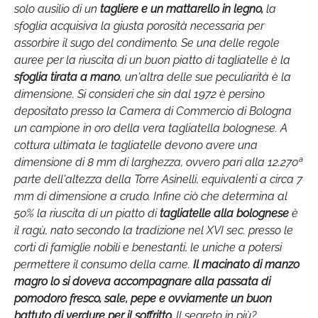
solo ausilio di un
tagliere e un mattarello in legno,
la
sfoglia acquisiva la giusta porosità necessaria per
assorbire il sugo del condimento. Se una delle regole
auree per la riuscita di un buon piatto di tagliatelle è la
sfoglia tirata a mano
, un'altra delle sue peculiarità è la
dimensione. Si consideri che sin dal 1972 è persino
depositato presso la Camera di Commercio di Bologna
un campione in oro della vera tagliatella bolognese. A
cottura ultimata le tagliatelle devono avere una
dimensione di 8 mm di larghezza, ovvero pari alla 12.270ª
parte dell'altezza della Torre Asinelli, equivalenti a circa 7
mm di dimensione a crudo. Infine ciò che determina al
50% la riuscita di un piatto di
tagliatelle alla bolognese
è
il ragù, nato secondo la tradizione nel XVI sec. presso le
corti di famiglie nobili e benestanti, le uniche a potersi
permettere il consumo della carne.
Il macinato di manzo
magro lo si doveva accompagnare alla passata di
pomodoro fresco, sale, pepe e ovviamente un buon
battuto di verdure per il soffritto.
Il segreto in più?