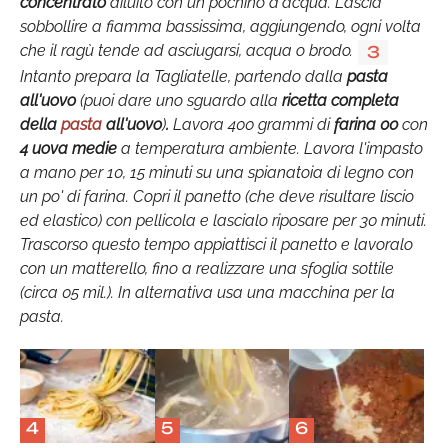
concentrato
diluito con un pochino d'acqua. Lascia
sobbollire a fiamma bassissima, aggiungendo, ogni volta
che il ragù tende ad asciugarsi, acqua o brodo.
3
Intanto prepara la Tagliatelle, partendo dalla
pasta
all'uovo
(puoi dare uno sguardo alla
ricetta completa
della
pasta
all'uovo
)
.
Lavora 400 grammi di
farina 00
con
4 uova medie
a temperatura ambiente. Lavora l'impasto
a mano per 10, 15 minuti su una spianatoia di legno con
un po' di farina. Copri il panetto (che deve risultare liscio
ed elastico) con pellicola e lascialo riposare per 30 minuti.
Trascorso questo tempo appiattisci il panetto e lavoralo
con un matterello, fino a realizzare una sfoglia sottile
(circa 05 mil.). In alternativa usa una macchina per la
pasta.
4
5
6