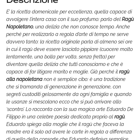
Descrizione
E’ la ricetta domenicale per eccellenza, quella capace di
avvolgere l’intera casa con il suo profumo: parlo del
Ragù
Napoletano
, una delizia che non conosce tempo. Anche
perché per realizzarlo a regola d’arte di tempo ne serve
davvero tanto: la ricetta originale parla di almeno sei ore
in cui il ragù deve essere lasciato pippiare (cuocere molto
lentamente, una bolla per volta, senza fretta) per
diventare quella delizia che tutti conosciamo e che è
capace di far litigare marito e moglie. Già perché il
ragù
alla napoletana
non è semplice cibo: è una tradizione
che si tramanda di generazione in generazione, con
segreti custoditi gelosamente da ogni famiglia e quando
le usanze si mescolano ecco che si può arrivare allo
‘scontro’. Lo racconta con la sua magica arte Eduardo De
Filippo in una celebre poesia dedicata proprio al
ragù
.
Eduardo spiega alla moglie che il ragù che faceva la
madre era il solo ad avere le carte in regola a differenza
di quello della consorte che Eduardo definiva semplice