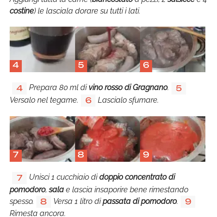
costine
) le lasciala dorare su tutti i lati.
4
5
6
Prepara 80 ml di
vino rosso di Gragnano
.
4
5
Versalo nel tegame.
Lascialo sfumare.
6
7
8
9
Unisci 1 cucchiaio di
doppio concentrato di
7
pomodoro
,
sala
e lascia insaporire bene rimestando
spesso.
Versa 1 litro di
passata di pomodoro
.
8
9
Rimesta ancora.