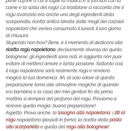
pane cafone a cui si toglie la mollica e si farcisce con la
carne e la salsa del ragù! La tradizione ci racconta che il
ragù avanzato era anche uno degli ingredienti dello
scarparelllo, ricetta antica ideata dalle mogli dei calzolai
napoletani che veniva consumato il lunedì, il loro giorno
di chiusura.
Stupendo non trovi? Bene, è il momento di dedicarsi alla
ricetta ragù napoletano
, decisamente diversa da quello
bolognese: gli ingredienti sono noti, in aggiunta non puoi
evitare di metterci amore e tanta passione. Soltanto così
il ragù napoletano sarà realmente ragù e renderà
magica la tua domenica. Ah, al solo odore di questa
preparazione torno alle atmosfere magiche di quando
ero bambina e la casa dei miei genitori fin da prima
mattina si riempiva del profumo del ragù. Proviamo a
ricreare quella magia: buona preparazione!
Aspetta. Prova anche: la
lasagna alla napoletana
, i
ziti al
ragu
napoletano (passati in forno), la ricetta della
pasta
allo scarpariello
e quella del
ragu alla bolognese
!