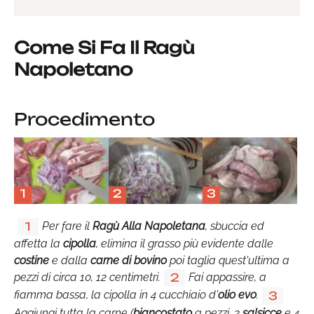
Come Si Fa Il Ragù
Napoletano
Procedimento
1
2
3
Per fare il
Ragù Alla Napoletana
, sbuccia ed
1
affetta la
cipolla
, elimina il grasso più evidente dalle
costine
e dalla
carne di bovino
poi taglia quest'ultima a
pezzi di circa 10, 12 centimetri.
Fai appassire, a
2
fiamma bassa, la cipolla in 4 cucchiaio d'
olio evo
.
3
Aggiungi tutta la carne (
biancostato
a pezzi, 2
salsicce
e 4