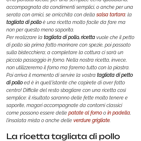
accompagnata da condimenti semplici, o anche per una
serata con amici, se arricchita con della
salsa tartara
: la
tagliata di pollo
è una ricetta molto facile da fare ma
non per questo meno saporita.
Per realizzare la
tagliata di pollo, ricetta
vuole che il petto
di pollo sia prima fatto marinare con spezie, poi passato
sulla bistecchiera; a completare la cottura ci sarà un
piccolo passaggio in forno. Nella nostra ricetta, invece,
non utilizzeremo il forno ma faremo tutto con la piastra.
Poi arriva il momento di servire la vostra
tagliata di petto
di pollo
ed è in quell'istante che capirete di aver fatto
centro! Difficile del resto sbagliare con una ricetta così
semplice: il risultato saranno delle fette molto tenere e
saporite, magari accompagnate da contorni classici
come possono essere delle
pat
ate
al forno
o
in
padella
,
l’insalata mista o anche delle
verdure grigliate
.
La ricetta tagliata di pollo