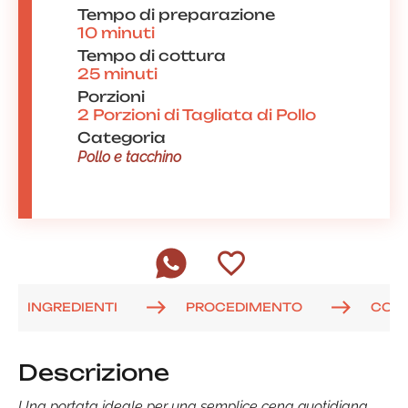
Tempo di preparazione
10 minuti
Tempo di cottura
25 minuti
Porzioni
2 Porzioni di Tagliata di Pollo
Categoria
Pollo e tacchino
INGREDIENTI
PROCEDIMENTO
COM
Descrizione
Una portata ideale per una semplice cena quotidiana,