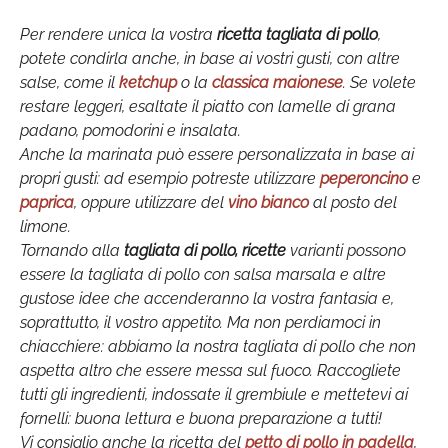
Per rendere unica la vostra
ricetta tagliata di pollo
,
potete condirla anche, in base ai vostri gusti, con altre
salse, come il
ketchup
o la
classica maionese
. Se volete
restare leggeri, esaltate il piatto con lamelle di grana
padano, pomodorini e insalata.
Anche la marinata può essere personalizzata in base ai
propri gusti: ad esempio potreste utilizzare
peperoncino
e
paprica
, oppure utilizzare del
vino bianco
al posto del
limone.
Tornando alla
tagliata di pollo, ricette
varianti possono
essere la tagliata di pollo con salsa marsala e altre
gustose idee che accenderanno la vostra fantasia e,
soprattutto, il vostro appetito. Ma non perdiamoci in
chiacchiere: abbiamo la nostra tagliata di pollo che non
aspetta altro che essere messa sul fuoco. Raccogliete
tutti gli ingredienti, indossate il grembiule e mettetevi ai
fornelli: buona lettura e buona preparazione a tutti!
Vi consiglio anche la ricetta del
petto di pollo in padella
,