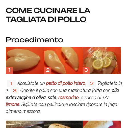
COME CUCINARE LA
TAGLIATA DI POLLO
Procedimento
1
2
3
Acquistate un
petto di pollo intero
.
Tagliatelo in
1
2
2.
Coprite il pollo con una marinatura fatta con
olio
3
extravergine d'oliva
,
sale
,
rosmarino
e succo di 1/2
limone
. Sigillate con pellicola e lasciate riposare in frigo
almeno mezzora.