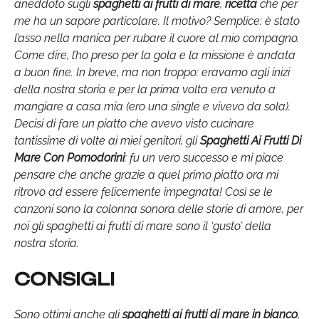
aneddoto sugli
spaghetti ai frutti di mare
,
ricetta
che per
me ha un sapore particolare. Il motivo? Semplice: è stato
l’asso nella manica per rubare il cuore al mio compagno.
Come dire, l’ho preso per la gola e la missione è andata
a buon fine. In breve, ma non troppo: eravamo agli inizi
della nostra storia e per la prima volta era venuto a
mangiare a casa mia (ero una single e vivevo da sola).
Decisi di fare un piatto che avevo visto cucinare
tantissime di volte ai miei genitori, gli
Spaghetti Ai Frutti Di
Mare Con Pomodorini
: fu un vero successo e mi piace
pensare che anche grazie a quel primo piatto ora mi
ritrovo ad essere felicemente impegnata! Così se le
canzoni sono la colonna sonora delle storie di amore, per
noi gli spaghetti ai frutti di mare sono il ‘gusto’ della
nostra storia.
CONSIGLI
Sono ottimi anche gli
spaghetti ai frutti di mare in bianco
,