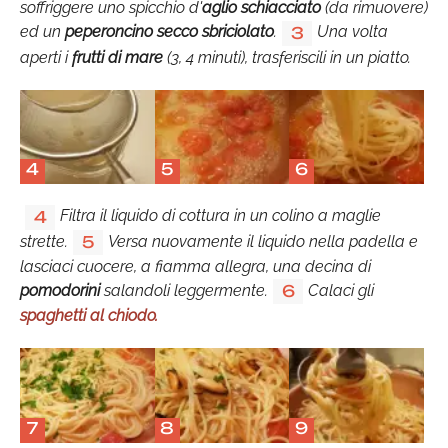
soffriggere uno spicchio d'
aglio schiacciato
(da rimuovere)
ed un
peperoncino secco sbriciolato
.
Una volta
3
aperti i
frutti di mare
(3, 4 minuti), trasferiscili in un piatto.
4
5
6
Filtra il liquido di cottura in un colino a maglie
4
strette.
Versa nuovamente il liquido nella padella e
5
lasciaci cuocere, a fiamma allegra, una decina di
pomodorini
salandoli leggermente.
Calaci gli
6
spaghetti al chiodo.
7
8
9