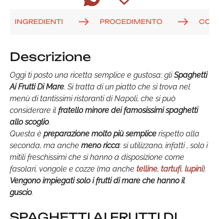
INGREDIENTI
PROCEDIMENTO
COM
Descrizione
Oggi ti posto una ricetta semplice e gustosa: gli
Spaghetti
Ai Frutti Di Mare
. Si tratta di un piatto che si trova nel
menù di tantissimi ristoranti di Napoli, che si può
considerare il
fratello minore dei famosissimi spaghetti
allo scoglio
.
Questa è
preparazione molto più semplice
rispetto alla
seconda, ma anche
meno ricca
: si utilizzano, infatti , solo i
mitili freschissimi che si hanno a disposizione come
fasolari, vongole e cozze (ma anche
telline
,
tartuf
i,
lupini
).
Vengono impiegati solo i frutti di mare che hanno il
guscio
.
SPAGHETTI AI FRUTTI DI