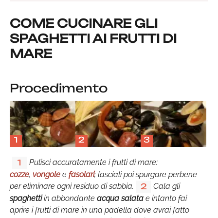
COME CUCINARE GLI
SPAGHETTI AI FRUTTI DI
MARE
Procedimento
1
2
3
Pulisci accuratamente i frutti di mare:
1
cozze
,
vongole
e
fasolari
; lasciali poi spurgare perbene
per eliminare ogni residuo di sabbia.
Cala gli
2
spaghetti
in abbondante
acqua salata
e intanto fai
aprire i frutti di mare in una padella dove avrai fatto