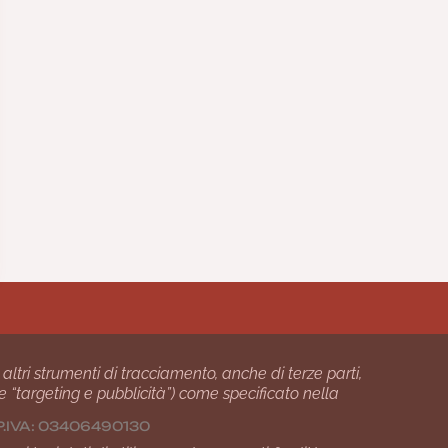
 altri strumenti di tracciamento, anche di terze parti,
 e “targeting e pubblicità”) come specificato nella
24 P.IVA: 03406490130