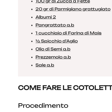
100 gr di Zucca a Fette
20 gr di Parmigiano grattugiato
Albumi 2
Pangrattato q.b
1 cucchiaio di Farina di Mais
½ Spicchio d'Aglio
Olio di Semi q.b
Prezzemolo q.b
Sale q.b
COME FARE LE COTOLETT
Procedimento