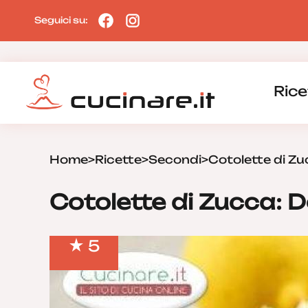
Seguici su:
Rice
Home
>
Ricette
>
Secondi
>
Cotolette di Z
Cotolette di Zucca: D
5