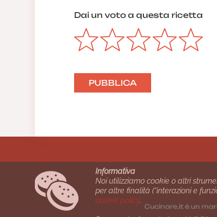
Dai un voto a questa ricetta
Informativa
Noi utilizziamo cookie o altri strume
per altre finalità (“interazioni e fu
cookie policy
.
Cucinare.it è un mar