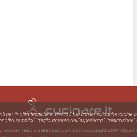
nti per finalità tecniche e, previo il tuo consenso, anche cookie o
nzionalità semplici”, “miglioramento dell'esperienza”, “misurazione”
chio commerciale di Impiego24.it s.r.l. copyright 2014 - 20