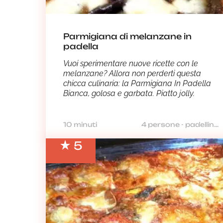
Parmigiana di melanzane in
padella
Vuoi sperimentare nuove ricette con le
melanzane? Allora non perderti questa
chicca culinaria: la Parmigiana In Padella
Bianca, golosa e garbata. Piatto jolly.
10 minuti
4 persone - padellino diametro base 12,5 cm e parte esterna più ampia 20,5 cm
5