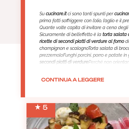
Su
cucinare.it
ci sono tanti spunti per
cucinar
prima fatti soffriggere con l’olio, l’aglio e i
Quante volte capita di invitare a cena degli
Sicuramente di bell’effetto è la
torta salata
ricette di secondi piatti di verdure al forno
di
champignon e scalognoTorta salata di broccol
prezzemoloFunghi porcini, porro e patate in g
secondi piatti di verdure
Perché non orientarsi
aromi e le spezie che ci conquistano. Per pr
saltare nel wok, non dimenticate di aggiung
CONTINUA A LEGGERE
un mix di verdure cucinate con la passata 
verdure
e buon appetito!
5