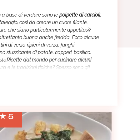
do a base di verdure sono le
polpette di carciofi
,
 taleggio, così da creare un cuore filante.
dure che siano particolarmente appetitosi?
 altrettanto buona anche fredda. Ecco alcune
ni di verza ripieni di verza, funghi
 stuzzicante di patate, capperi, basilico,
osta
Ricette dal mondo per cucinare alcuni
ura e le tradizioni tipiche? Spesso sono gli
ta fantasia per scegliere tante verdure da far
ouille di verdure all’indiana
caratterizzata da
nte ricette per
cucinare secondi piatti di
5