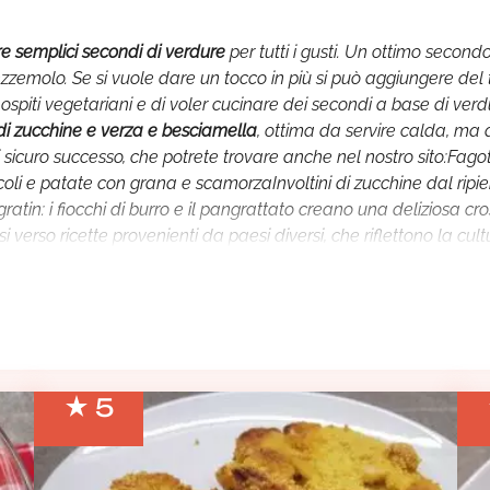
e semplici secondi di verdure
per tutti i gusti. Un ottimo secon
l prezzemolo. Se si vuole dare un tocco in più si può aggiungere del
 ospiti vegetariani e di voler cucinare dei secondi a base di ver
 di zucchine e verza e besciamella
, ottima da servire calda, ma
 sicuro successo, che potrete trovare anche nel nostro sito:Fagotti
i e patate con grana e scamorzaInvoltini di zucchine dal ripieno
ratin: i fiocchi di burro e il pangrattato creano una deliziosa cr
 verso ricette provenienti da paesi diversi, che riflettono la cult
eparare le
verdure croccanti all’orientale
non serve altro che tan
ere un pizzico di curry. Una versione più aromatizzata è la
ratat
di pomodoro e l’aroma di curcuma e curry.
Scegli qui
una delle ta
5