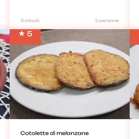
3 minuti
2 persone
5
Cotolette di melanzane