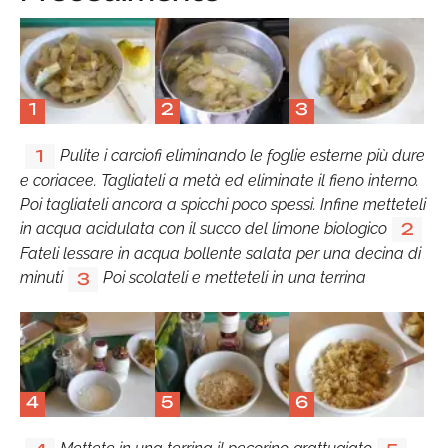
1
2
3
Pulite i carciofi eliminando le foglie esterne più dure
1
e coriacee. Tagliateli a metà ed eliminate il fieno interno.
Poi tagliateli ancora a spicchi poco spessi. Infine metteteli
in acqua acidulata con il succo del limone biologico
2
Fateli lessare in acqua bollente salata per una decina di
minuti
Poi scolateli e metteteli in una terrina
3
4
5
6