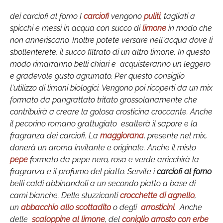
dei carciofi al forno I
carciofi
vengono
puliti
, tagliati a
spicchi e messi in acqua con succo di
limone
in modo che
non anneriscano. Inoltre potete versare nell'acqua dove li
sbollenterete, il succo filtrato di un altro limone. In questo
modo rimarranno belli chiari e acquisteranno un leggero
e gradevole gusto agrumato. Per questo consiglio
l'utilizzo di limoni biologici. Vengono poi ricoperti da un mix
formato da pangrattato tritato grossolanamente che
contribuirà a creare la golosa crosticina croccante. Anche
il pecorino romano grattugiato esalterà il sapore e la
fragranza dei carciofi. La
maggiorana
, presente nel mix,
donerà un aroma invitante e originale. Anche il misto
pepe
formato da pepe nero, rosa e verde arricchirà la
fragranza e il profumo del piatto. Servite i
carciofi al forno
belli caldi abbinandoli a un secondo piatto a base di
carni bianche. Delle stuzzicanti
crocchette di agnello
,
un
abbacchio allo scottadito
o degli
arrosticini.
Anche
delle
scaloppine al limone
, del
coniglio arrosto con erbe