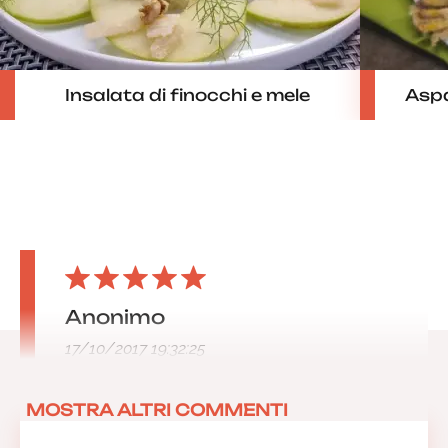
Insalata di finocchi e mele
Aspar
Anonimo
17/10/2017 19:32:25
MOSTRA ALTRI COMMENTI