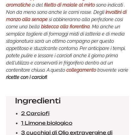
aromatiche
o del
filetto di maiale al mirto
sono indicati .
Non da meno sono anche le carni rosse. Degli
involtini di
manzo alla senape
si abbineranno alla perfezione così
come una bella
bistecca alla fiorentina
. Ma anche un
semplice tagliere di formaggi misti di latteria e di media
stagionatura sarà un ottimo compagno per questo
appetitoso e stuzzicante contorno. Per anticipare i tempi,
potete pulire e lessare i carciofi anche il giorno prima
dell'utilizzo e conservarli in frigorifero dentro ad un
contenitore chiuso. A questo
collegamento
troverete varie
ricette con i carciofi
.
Ingredienti
2 Carciofi
1 Limone biologico
3 cucchiai di Olio extravergine di