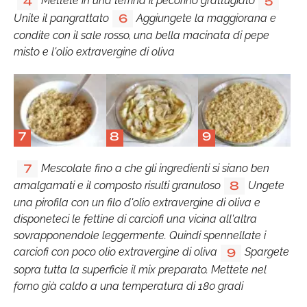
Mettete in una terrina il pecorino grattugiato
4
5
Unite il pangrattato
Aggiungete la maggiorana e
6
condite con il sale rosso, una bella macinata di pepe
misto e l'olio extravergine di oliva
7
8
9
Mescolate fino a che gli ingredienti si siano ben
7
amalgamati e il composto risulti granuloso
Ungete
8
una pirofila con un filo d'olio extravergine di oliva e
disponeteci le fettine di carciofi una vicina all'altra
sovrapponendole leggermente. Quindi spennellate i
carciofi con poco olio extravergine di oliva
Spargete
9
sopra tutta la superficie il mix preparato. Mettete nel
forno già caldo a una temperatura di 180 gradi