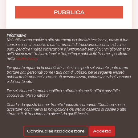
Informativa
Noi utilizziamo cookie o altri strumenti per finalità tecniche e, previo il tuo
consenso, anche cookie o altri strumenti di tracciamento, anche di terze
parti, per altre finalità (“interazioni e funzionalità semplici”, “miglioramento
dell'esperienza”, “misurazione” e “targeting e pubblicità”) come specificato
nella
cookie policy
.
Per quanto riguarda la pubblicità, noi e terze parti selezionate, potremmo
trattare dati personali come i tuoi dati di utilizzo, per le seguenti finalità
Cucinare.it è un marchio commerciale di Impiego24.it s.r.l.
pubblicitarie: annunci e contenuti personalizzati, valutazione degli annunci
copyright 2014 - 2024 P.IVA: 03406490130
e del contenuto.
Azienda certiﬁcata ISO 27001 numero: SNR 73140386/89/I
Per selezionare in modo analitico soltanto alcune finalità è possibile
- Azienda certiﬁcata ISO 9001 numero: SNR
cliccare su “Personalizza”.
96992040/89/Q
Chiudendo questo banner tramite l’apposito comando “Continua senza
Gestione consensi e categorie merceologiche marketing
accettare” continuerai la navigazione del sito in assenza di cookie o altri
strumenti di tracciamento diversi da quelli tecnici.
✖
Consigliami un contorno.
Seguici su:
Continua senza accettare
Accetto