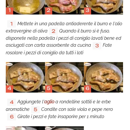
1
2
3
Mettete in una padella antiaderente il burro e l'olio
1
extravergine di oliva
Quando il burro si è fuso,
2
disponete nella padella i pezzi di coniglio lavati bene ed
asciugati con carta assorbente da cucina
Fate
3
rosolare i pezzi di coniglio da tutti i lati
4
5
6
Aggiungete l'
aglio
a rondelline sottili e le erbe
4
aromatiche
Condite con sale viola e pepe nero
5
Girate i pezzi e fate insaporire per 1 minuto
6