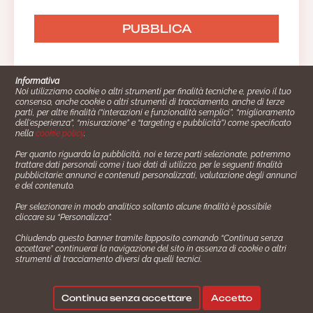
Informativa
Noi utilizziamo cookie o altri strumenti per finalità tecniche e, previo il tuo
consenso, anche cookie o altri strumenti di tracciamento, anche di terze
parti, per altre finalità (“interazioni e funzionalità semplici”, “miglioramento
dell'esperienza”, “misurazione” e “targeting e pubblicità”) come specificato
nella
cookie policy
.
Per quanto riguarda la pubblicità, noi e terze parti selezionate, potremmo
trattare dati personali come i tuoi dati di utilizzo, per le seguenti finalità
Cucinare.it è un marchio commerciale di Impiego24.it s.r.l.
pubblicitarie: annunci e contenuti personalizzati, valutazione degli annunci
copyright 2014 - 2024 P.IVA: 03406490130
e del contenuto.
Azienda certiﬁcata ISO 27001 numero: SNR 73140386/89/I
Per selezionare in modo analitico soltanto alcune finalità è possibile
- Azienda certiﬁcata ISO 9001 numero: SNR
cliccare su “Personalizza”.
96992040/89/Q
Chiudendo questo banner tramite l’apposito comando “Continua senza
Gestione consensi e categorie merceologiche marketing
accettare” continuerai la navigazione del sito in assenza di cookie o altri
strumenti di tracciamento diversi da quelli tecnici.
✖
Consigliami un contorno.
Seguici su:
Continua senza accettare
Accetto