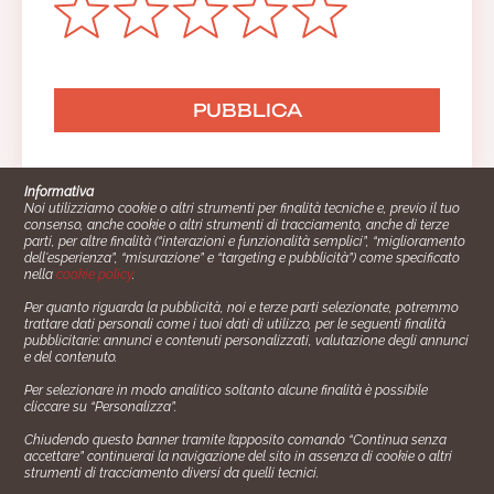
Informativa
Noi utilizziamo cookie o altri strumenti per finalità tecniche e, previo il tuo
consenso, anche cookie o altri strumenti di tracciamento, anche di terze
parti, per altre finalità (“interazioni e funzionalità semplici”, “miglioramento
dell'esperienza”, “misurazione” e “targeting e pubblicità”) come specificato
nella
cookie policy
.
Per quanto riguarda la pubblicità, noi e terze parti selezionate, potremmo
trattare dati personali come i tuoi dati di utilizzo, per le seguenti finalità
Cucinare.it è un marchio commerciale di Impiego24.it s.r.l.
pubblicitarie: annunci e contenuti personalizzati, valutazione degli annunci
copyright 2014 - 2024 P.IVA: 03406490130
e del contenuto.
Azienda certiﬁcata ISO 27001 numero: SNR 73140386/89/I
Per selezionare in modo analitico soltanto alcune finalità è possibile
- Azienda certiﬁcata ISO 9001 numero: SNR
cliccare su “Personalizza”.
96992040/89/Q
Chiudendo questo banner tramite l’apposito comando “Continua senza
Gestione consensi e categorie merceologiche marketing
accettare” continuerai la navigazione del sito in assenza di cookie o altri
strumenti di tracciamento diversi da quelli tecnici.
✖