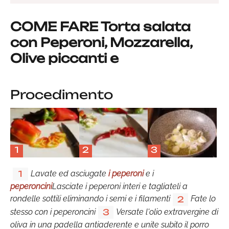
COME FARE Torta salata
con Peperoni, Mozzarella,
Olive piccanti e
Procedimento
1
2
3
Lavate ed asciugate
i peperoni
e i
1
peperoncini
Lasciate i peperoni interi e tagliateli a
rondelle sottili eliminando i semi e i filamenti
Fate lo
2
stesso con i peperoncini
Versate l'olio extravergine di
3
oliva in una padella antiaderente e unite subito il porro