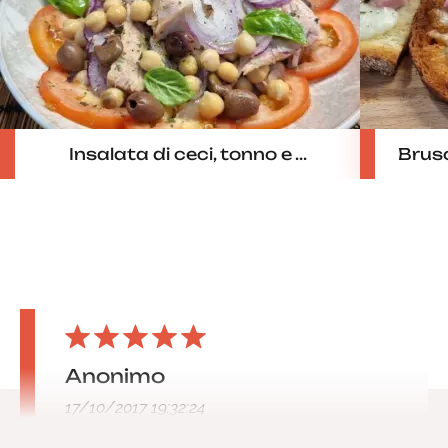
Insalata di ceci, tonno e ...
Brusc
Anonimo
17/10/2017 19:32:24