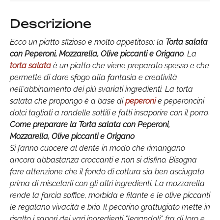
Descrizione
Ecco un piatto sfizioso e molto appetitoso: la
Torta salata
con Peperoni, Mozzarella, Olive piccanti e Origano
. La
torta salata
è un piatto che viene preparato spesso e che
permette di dare sfogo alla fantasia e creatività
nell'abbinamento dei più svariati ingredienti. La torta
salata che propongo è a base di
peperoni
e peperoncini
dolci tagliati a rondelle sottili e fatti insaporire con il porro.
Come preparare la Torta salata con Peperoni,
Mozzarella, Olive piccanti e Origano
Si fanno cuocere al dente in modo che rimangano
ancora abbastanza croccanti e non si disfino. Bisogna
fare attenzione che il fondo di cottura sia ben asciugato
prima di miscelarli con gli altri ingredienti. La mozzarella
rende la farcia soffice, morbida e filante e le olive piccanti
le regalano vivacità e brio. Il pecorino grattugiato mette in
risalto i sapori dei vari ingredienti "legandoli" fra di loro e