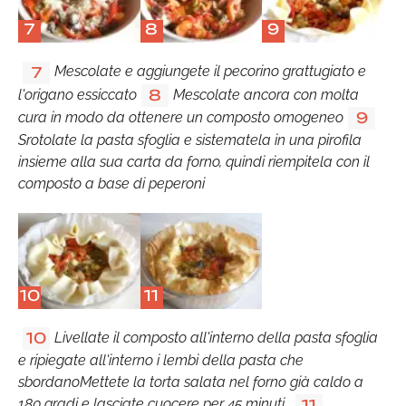
7
8
9
Mescolate e aggiungete il pecorino grattugiato e
7
l'origano essiccato
Mescolate ancora con molta
8
cura in modo da ottenere un composto omogeneo
9
Srotolate la pasta sfoglia e sistematela in una pirofila
insieme alla sua carta da forno, quindi riempitela con il
composto a base di peperoni
10
11
Livellate il composto all'interno della pasta sfoglia
10
e ripiegate all'interno i lembi della pasta che
sbordanoMettete la torta salata nel forno già caldo a
180 gradi e lasciate cuocere per 45 minuti.
11