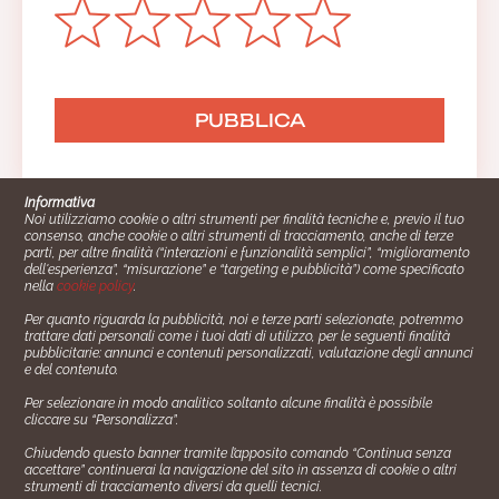
Informativa
Noi utilizziamo cookie o altri strumenti per finalità tecniche e, previo il tuo
consenso, anche cookie o altri strumenti di tracciamento, anche di terze
parti, per altre finalità (“interazioni e funzionalità semplici”, “miglioramento
dell'esperienza”, “misurazione” e “targeting e pubblicità”) come specificato
nella
cookie policy
.
Per quanto riguarda la pubblicità, noi e terze parti selezionate, potremmo
trattare dati personali come i tuoi dati di utilizzo, per le seguenti finalità
Cucinare.it è un marchio commerciale di Impiego24.it s.r.l.
pubblicitarie: annunci e contenuti personalizzati, valutazione degli annunci
copyright 2014 - 2024 P.IVA: 03406490130
e del contenuto.
Azienda certiﬁcata ISO 27001 numero: SNR 73140386/89/I
Per selezionare in modo analitico soltanto alcune finalità è possibile
- Azienda certiﬁcata ISO 9001 numero: SNR
cliccare su “Personalizza”.
96992040/89/Q
Chiudendo questo banner tramite l’apposito comando “Continua senza
Gestione consensi e categorie merceologiche marketing
accettare” continuerai la navigazione del sito in assenza di cookie o altri
strumenti di tracciamento diversi da quelli tecnici.
✖