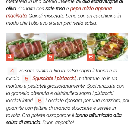
mettetela in una ciotola insieme all'
olio extravergine di
oliva
. Condite con
sale rosa
e
pepe misto appena
macinato
. Quindi miscelate bene con un cucchiaino in
modo che l'olio evo si stemperi nella salsa.
4
5
6
Versate subito a filo la salsa sopra il tonno e la
4
rucola.
Sgusciate i pistacchi
; mettetene 10 in un
5
mortaio e pestateli grossolanamente. Spolverizzate con
la granella ottenuta e distribuiteci sopra i pistacchi
lasciati interi.
Lasciate riposare per una mezz'ora, poi
6
guarnite con fettine di arancia sbucciate e servite in
tavola. Ora potete assaporare il
tonno affumicato alla
salsa di arancia
. Buon appetito!