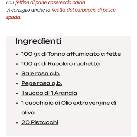
con
fettine di pane casereccio calde
.
Vi consiglio anche la
ricetta del carpaccio di pesce
spada
.
Ingredienti
100 gr. di Tonno affumicato a fette
100 gr. di Rucola o ruchetta
Sale rosa q.b.
Pepe rosa q.b.
il succo di 1 Arancia
1 cucchiaio di Olio extravergine di
oliva
20 Pistacchi