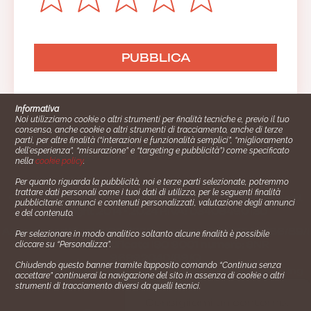
Informativa
Noi utilizziamo cookie o altri strumenti per finalità tecniche e, previo il tuo
consenso, anche cookie o altri strumenti di tracciamento, anche di terze
parti, per altre finalità (“interazioni e funzionalità semplici”, “miglioramento
dell'esperienza”, “misurazione” e “targeting e pubblicità”) come specificato
nella
cookie policy
.
Per quanto riguarda la pubblicità, noi e terze parti selezionate, potremmo
trattare dati personali come i tuoi dati di utilizzo, per le seguenti finalità
Cucinare.it è un marchio commerciale di Impiego24.it s.r.l.
pubblicitarie: annunci e contenuti personalizzati, valutazione degli annunci
copyright 2014 - 2024 P.IVA: 03406490130
e del contenuto.
Azienda certiﬁcata ISO 27001 numero: SNR 73140386/89/I
Per selezionare in modo analitico soltanto alcune finalità è possibile
- Azienda certiﬁcata ISO 9001 numero: SNR
cliccare su “Personalizza”.
96992040/89/Q
Chiudendo questo banner tramite l’apposito comando “Continua senza
Gestione consensi e categorie merceologiche marketing
accettare” continuerai la navigazione del sito in assenza di cookie o altri
strumenti di tracciamento diversi da quelli tecnici.
✖
Consigliami un contorno.