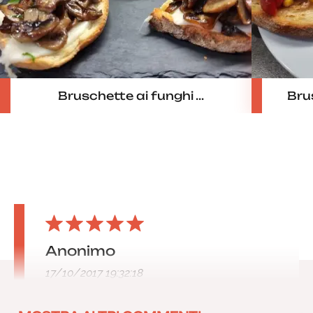
Bruschette ai funghi ...
Bru
Anonimo
17/10/2017 19:32:18