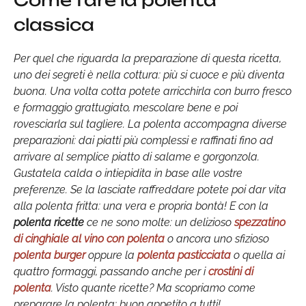
Come fare la polenta
classica
Per quel che riguarda la preparazione di questa ricetta,
uno dei segreti è nella cottura: più si cuoce e più diventa
buona. Una volta cotta potete arricchirla con burro fresco
e formaggio grattugiato, mescolare bene e poi
rovesciarla sul tagliere. La polenta accompagna diverse
preparazioni: dai piatti più complessi e raffinati fino ad
arrivare al semplice piatto di salame e gorgonzola.
Gustatela calda o intiepidita in base alle vostre
preferenze. Se la lasciate raffreddare potete poi dar vita
alla polenta fritta: una vera e propria bontà! E con la
polenta ricette
ce ne sono molte: un delizioso
spezzatino
di cinghiale al vino con polenta
o ancora uno sfizioso
polenta burger
oppure la
polenta pasticciata
o quella ai
quattro formaggi, passando anche per i
crostini di
polenta
. Visto quante ricette? Ma scopriamo come
preparare la polenta: buon appetito a tutti!