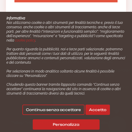
Informativa
Noi utilizziamo cookie o altri strumenti per finalità tecniche e, previo il tuo
consenso, anche cookie o altri strumenti di tracciamento, anche di terze
parti, per altre finalità (“interazioni e funzionalità semplici”, “miglioramento
dell'esperienza”, “misurazione” e “targeting e pubblicità”) come specificato
nella
cookie policy
.
Per quanto riguarda la pubblicità, noi e terze parti selezionate, potremmo
trattare dati personali come i tuoi dati di utilizzo, per le seguenti finalità
Cucinare.it è un marchio commerciale di Impiego24.it s.r.l.
pubblicitarie: annunci e contenuti personalizzati, valutazione degli annunci
copyright 2014 - 2024 P.IVA: 03406490130
e del contenuto.
Azienda certiﬁcata ISO 27001 numero: SNR 73140386/89/I
Per selezionare in modo analitico soltanto alcune finalità è possibile
- Azienda certiﬁcata ISO 9001 numero: SNR
cliccare su “Personalizza”.
96992040/89/Q
Chiudendo questo banner tramite l’apposito comando “Continua senza
Gestione consensi e categorie merceologiche marketing
accettare” continuerai la navigazione del sito in assenza di cookie o altri
strumenti di tracciamento diversi da quelli tecnici.
✖
Consigliami un contorno.
Seguici su:
Continua senza accettare
Accetto
|
|
💬
Policy Privacy
Termini e Condizioni
Cookie Policy
Personalizza