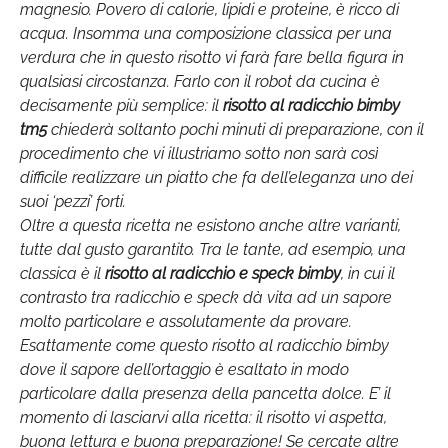
magnesio. Povero di calorie, lipidi e proteine, è ricco di
acqua. Insomma una composizione classica per una
verdura che in questo risotto vi farà fare bella figura in
qualsiasi circostanza. Farlo con il robot da cucina è
decisamente più semplice: il
risotto al radicchio bimby
tm5
chiederà soltanto pochi minuti di preparazione, con il
procedimento che vi illustriamo sotto non sarà così
difficile realizzare un piatto che fa dell’eleganza uno dei
suoi ‘pezzi’ forti.
Oltre a questa ricetta ne esistono anche altre varianti,
tutte dal gusto garantito. Tra le tante, ad esempio, una
classica è il
risotto al radicchio e speck bimby
, in cui il
contrasto tra radicchio e speck dà vita ad un sapore
molto particolare e assolutamente da provare.
Esattamente come questo risotto al radicchio bimby
dove il sapore dell’ortaggio è esaltato in modo
particolare dalla presenza della pancetta dolce. E’ il
momento di lasciarvi alla ricetta: il risotto vi aspetta,
buona lettura e buona preparazione! Se cercate altre