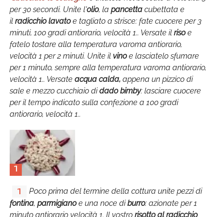
per 30 secondi. Unite l'
olio
, la
pancetta
cubettata e
il
radicchio lavato
e tagliato a strisce: fate cuocere per 3
minuti, 100 gradi antiorario, velocità 1.. Versate il
riso
e
fatelo tostare alla temperatura varoma antiorario,
velocità 1 per 2 minuti. Unite il
vino
e lasciatelo sfumare
per 1 minuto, sempre alla temperatura varoma antiorario,
velocità 1.. Versate
acqua calda,
appena un pizzico di
sale e mezzo cucchiaio di
dado bimby
: lasciare cuocere
per il tempo indicato sulla confezione a 100 gradi
antiorario, velocità 1..
1
Poco prima del termine della cottura unite pezzi di
1
fontina
,
parmigiano
e una noce di
burro
: azionate per 1
minuto antiorario velocità 1. Il vostro
risotto al radicchio