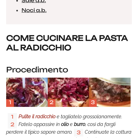
Sale q.b.
Noci q.b.
COME CUCINARE LA PASTA
AL RADICCHIO
Procedimento
1
2
3
Pulite il radicchio
e tagliatelo grossolanamente.
1
Fatelo appassire in
olio
e
burro
, così da fargli
2
perdere il tipico sapore amaro.
Continuate la cottura
3