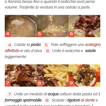
a fiamma bassa fino a quando il radicchio avrà perso
volume. Trasferite la verdura in una ciotola a parte.
4
5
6
Calate la
pasta
.
Fate soffriggere uno
scalogno
4
5
affettato
in olio d'oliva.
Unite il radicchio e
salate
6
leggermente.
7
8
9
Unite un mestolo di
acqua
cottura della pasta ed il
7
formaggio spalmabile
.
Scolate i
rigatoni
al dente
e
8