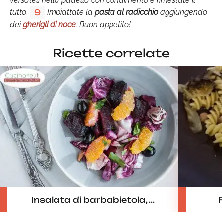
versateli nella padella con condimento e rimestate il
tutto.
Impiattate la
pasta al radicchio
aggiungendo
9
dei
gherigli di noce
. Buon appetito!
Ricette correlate
Insalata di barbabietola, ...
F