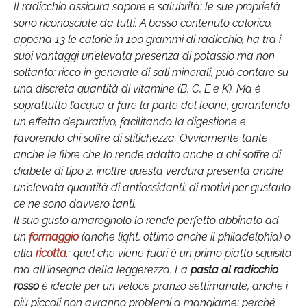
Il radicchio assicura sapore e salubrità: le sue proprietà
sono riconosciute da tutti. A basso contenuto calorico,
appena 13 le calorie in 100 grammi di radicchio, ha tra i
suoi vantaggi un’elevata presenza di potassio ma non
soltanto: ricco in generale di sali minerali, può contare su
una discreta quantità di vitamine (B, C, E e K). Ma è
soprattutto l’acqua a fare la parte del leone, garantendo
un effetto depurativo, facilitando la digestione e
favorendo chi soffre di stitichezza. Ovviamente tante
anche le fibre che lo rende adatto anche a chi soffre di
diabete di tipo 2, inoltre questa verdura presenta anche
un’elevata quantità di antiossidanti: di motivi per gustarlo
ce ne sono davvero tanti.
Il suo gusto amarognolo lo rende perfetto abbinato ad
un
formaggio
(anche light, ottimo anche il philadelphia) o
alla
ricotta
.: quel che viene fuori è un primo piatto squisito
ma all'insegna della leggerezza. La
pasta al radicchio
rosso
è ideale per un veloce pranzo settimanale, anche i
più piccoli non avranno problemi a mangiarne: perché