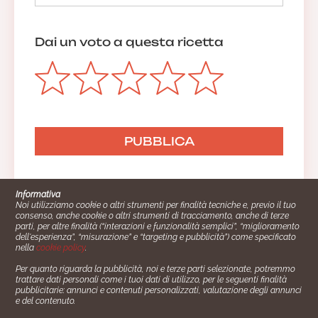
Dai un voto a questa ricetta
Informativa
Noi utilizziamo cookie o altri strumenti per finalità tecniche e, previo il tuo
consenso, anche cookie o altri strumenti di tracciamento, anche di terze
parti, per altre finalità (“interazioni e funzionalità semplici”, “miglioramento
dell'esperienza”, “misurazione” e “targeting e pubblicità”) come specificato
nella
cookie policy
.
Per quanto riguarda la pubblicità, noi e terze parti selezionate, potremmo
trattare dati personali come i tuoi dati di utilizzo, per le seguenti finalità
Cucinare.it è un marchio commerciale di Impiego24.it s.r.l.
pubblicitarie: annunci e contenuti personalizzati, valutazione degli annunci
copyright 2014 - 2024 P.IVA: 03406490130
e del contenuto.