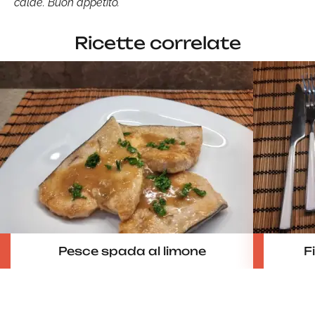
calde. Buon appetito.
Ricette correlate
Pesce spada al limone
F