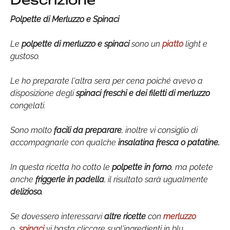
Descrizione
Polpette di Merluzzo e Spinaci
Le
polpette di merluzzo e spinaci
sono un
piatto
light e
gustoso.
Le ho preparate l'altra sera per cena poiché avevo a
disposizione degli
spinaci freschi e dei filetti di merluzzo
congelati.
Sono molto
facili da preparare
, inoltre vi consiglio di
accompagnarle con qualche
insalatina fresca o patatine.
In questa ricetta ho cotto le
polpette in forno
, ma potete
anche
friggerle in padella
, il risultato sarà ugualmente
delizioso.
Se dovessero interessarvi
altre ricette
con
merluzzo
o
spinaci
vi basta cliccare sugl'ingredienti in blu.