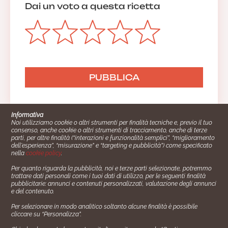
Dai un voto a questa ricetta
Informativa
Noi utilizziamo cookie o altri strumenti per finalità tecniche e, previo il tuo
consenso, anche cookie o altri strumenti di tracciamento, anche di terze
parti, per altre finalità (“interazioni e funzionalità semplici”, “miglioramento
dell'esperienza”, “misurazione” e “targeting e pubblicità”) come specificato
nella
cookie policy
.
Per quanto riguarda la pubblicità, noi e terze parti selezionate, potremmo
trattare dati personali come i tuoi dati di utilizzo, per le seguenti finalità
Cucinare.it è un marchio commerciale di Impiego24.it s.r.l.
pubblicitarie: annunci e contenuti personalizzati, valutazione degli annunci
copyright 2014 - 2024 P.IVA: 03406490130
e del contenuto.
Azienda certiﬁcata ISO 27001 numero: SNR 73140386/89/I
Per selezionare in modo analitico soltanto alcune finalità è possibile
- Azienda certiﬁcata ISO 9001 numero: SNR
cliccare su “Personalizza”.
96992040/89/Q