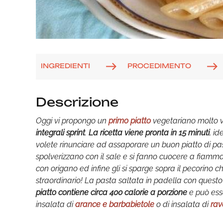
INGREDIENTI
PROCEDIMENTO
Descrizione
Oggi vi propongo un
primo piatto
vegetariano molto v
integrali sprint
.
La ricetta viene pronta in 15 minuti
, i
volete rinunciare ad assaporare un buon piatto di pas
spolverizzano con il sale e si fanno cuocere a fiamma
con origano ed infine gli si sparge sopra il pecorino
straordinario! La pasta saltata in padella con ques
piatto contiene circa 400 calorie a porzione
e può ess
insalata di
arance e barbabietole
o di insalata di
rava