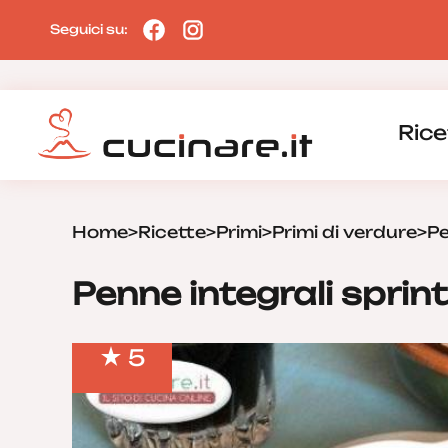
Seguici su:
Rice
Home
>
Ricette
>
Primi
>
Primi di verdure
>
Pe
Penne integrali sprint
5