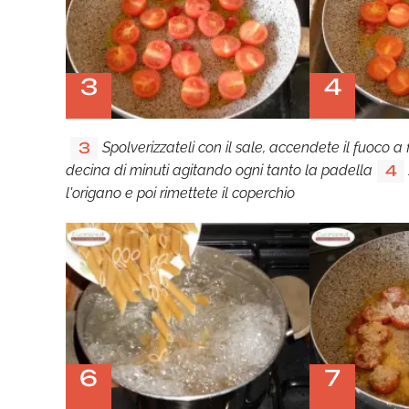
3
4
Spolverizzateli con il sale, accendete il fuoco 
3
decina di minuti agitando ogni tanto la padella
4
l'origano e poi rimettete il coperchio
6
7