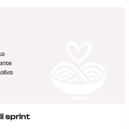
to
cante
 oliva
 sprint