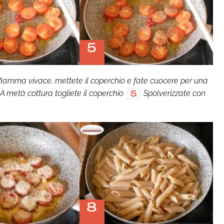
5
a fiamma vivace, mettete il coperchio e fate cuocere per una
A metà cottura togliete il coperchio
Spolverizzate con
5
8