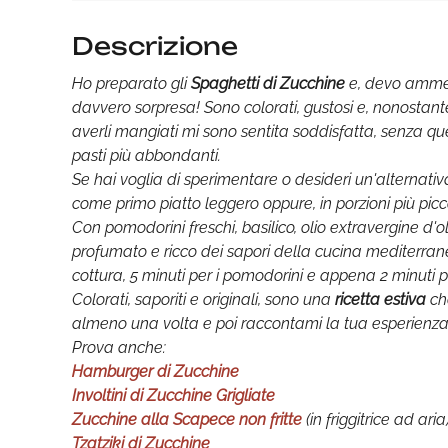
Descrizione
Ho preparato gli
Spaghetti di Zucchine
e, devo ammet
davvero sorpresa! Sono colorati, gustosi e, nonostante
averli mangiati mi sono sentita soddisfatta, senza q
pasti più abbondanti.
Se hai voglia di sperimentare o desideri un'alternativa 
come primo piatto leggero oppure, in porzioni più pic
Con pomodorini freschi, basilico, olio extravergine d'o
profumato e ricco dei sapori della cucina mediterrane
cottura, 5 minuti per i pomodorini e appena 2 minuti p
Colorati, saporiti e originali, sono una
ricetta estiva
che
almeno una volta e poi raccontami la tua esperienza
Prova anche:
Hamburger di Zucchine
Involtini di Zucchine Grigliate
Zucchine alla Scapece non fritte
(in friggitrice ad aria
Tzatziki di Zucchine