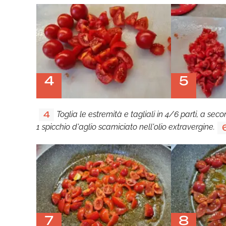
4
5
Toglia le estremità e tagliali in 4/6 parti, a se
4
1 spicchio d'aglio scamiciato nell'olio extravergine.
7
8