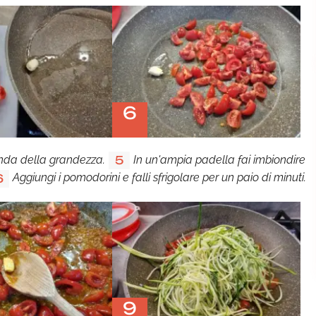
6
conda della grandezza.
In un'ampia padella fai imbiondire
5
Aggiungi i pomodorini e falli sfrigolare per un paio di minuti.
6
9