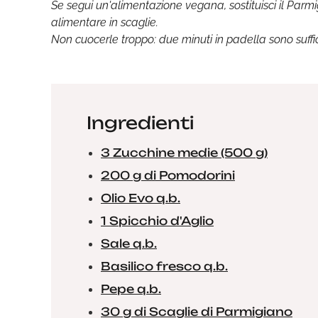
Se segui un'alimentazione vegana, sostituisci il Parm
alimentare in scaglie.
Non cuocerle troppo: due minuti in padella sono suffic
Ingredienti
3 Zucchine medie (500 g)
200 g di Pomodorini
Olio Evo q.b.
1 Spicchio d'Aglio
Sale q.b.
Basilico fresco q.b.
Pepe q.b.
30 g di Scaglie di Parmigiano