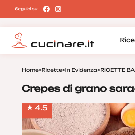
Seguici su:
Rice
Home
>
Ricette
>
In Evidenza
>
RICETTE BA
Crepes di grano sara
4.5