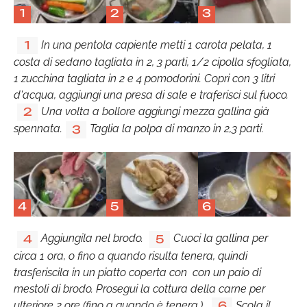
1
2
3
In una pentola capiente metti 1 carota pelata, 1
1
costa di sedano tagliata in 2, 3 parti, 1/2 cipolla sfogliata,
1 zucchina tagliata in 2 e 4 pomodorini. Copri con 3 litri
d'acqua, aggiungi una presa di sale e traferisci sul fuoco.
Una volta a bollore aggiungi mezza gallina già
2
spennata.
Taglia la polpa di manzo in 2,3 parti.
3
4
5
6
Aggiungila nel brodo.
Cuoci la gallina per
4
5
circa 1 ora, o fino a quando risulta tenera, quindi
trasferiscila in un piatto coperta con con un paio di
mestoli di brodo. Prosegui la cottura della carne per
ulteriore 2 ore (fino a quando è tenera.)
Scola il
6