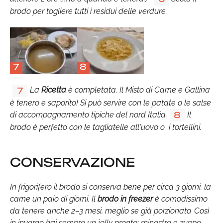
brodo per togliere tutti i residui delle verdure.
7
8
La
Ricetta
è completata. Il Misto di Carne e Gallina
7
è tenero e saporito! Si può servire con le patate o le salse
di accompagnamento tipiche del nord Italia.
Il
8
brodo è perfetto con le tagliatelle all'uovo o i tortellini.
CONSERVAZIONE
In frigorifero il brodo si conserva bene per circa 3 giorni, la
carne un paio di giorni. Il
brodo in freezer
è comodissimo
da tenere anche 2–3 mesi, meglio se già porzionato. Così
in inverno hai sempre un jolly pronto: minestre e zuppe