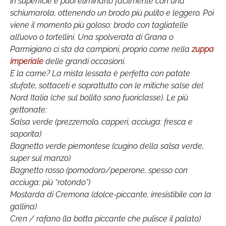
in superficie e puoi eliminarlo facilmente con una
schiumarola, ottenendo un brodo più pulito e leggero. Poi
viene il momento più goloso: brodo con tagliatelle
all’uovo o tortellini. Una spolverata di Grana o
Parmigiano ci sta da campioni, proprio come nella
zuppa
imperiale
delle grandi occasioni.
E la carne? La mista lessata è perfetta con patate
stufate, sottaceti e soprattutto con le mitiche salse del
Nord Italia (che sul bollito sono fuoriclasse). Le più
gettonate:
Salsa verde (prezzemolo, capperi, acciuga: fresca e
saporita)
Bagnetto verde piemontese (cugino della salsa verde,
super sul manzo)
Bagnetto rosso (pomodoro/peperone, spesso con
acciuga: più “rotondo”)
Mostarda di Cremona (dolce-piccante, irresistibile con la
gallina)
Cren / rafano (la botta piccante che pulisce il palato)