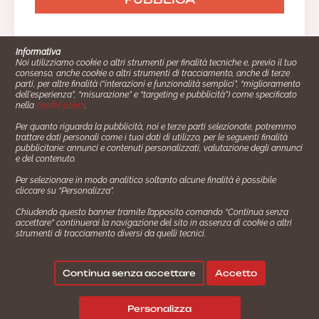
Informativa
Noi utilizziamo cookie o altri strumenti per finalità tecniche e, previo il tuo
consenso, anche cookie o altri strumenti di tracciamento, anche di terze
parti, per altre finalità (“interazioni e funzionalità semplici”, “miglioramento
dell'esperienza”, “misurazione” e “targeting e pubblicità”) come specificato
nella
cookie policy
.
Per quanto riguarda la pubblicità, noi e terze parti selezionate, potremmo
trattare dati personali come i tuoi dati di utilizzo, per le seguenti finalità
Cucinare.it è un marchio commerciale di Impiego24.it s.r.l.
pubblicitarie: annunci e contenuti personalizzati, valutazione degli annunci
copyright 2014 - 2024 P.IVA: 03406490130
e del contenuto.
Azienda certiﬁcata ISO 27001 numero: SNR 73140386/89/I
Per selezionare in modo analitico soltanto alcune finalità è possibile
- Azienda certiﬁcata ISO 9001 numero: SNR
cliccare su “Personalizza”.
96992040/89/Q
Chiudendo questo banner tramite l’apposito comando “Continua senza
Gestione consensi e categorie merceologiche marketing
accettare” continuerai la navigazione del sito in assenza di cookie o altri
strumenti di tracciamento diversi da quelli tecnici.
✖
Consigliami un contorno.
Seguici su:
Continua senza accettare
Accetto
|
|
💬
Policy Privacy
Termini e Condizioni
Cookie Policy
Personalizza