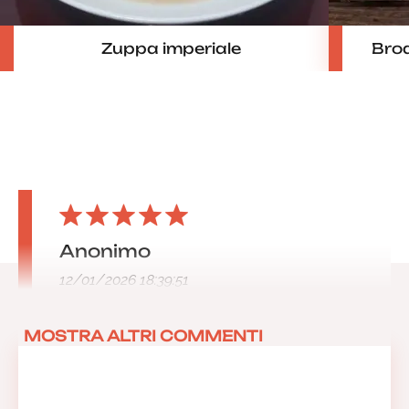
Zuppa imperiale
Brod
Anonimo
12/01/2026 18:39:51
MOSTRA ALTRI COMMENTI