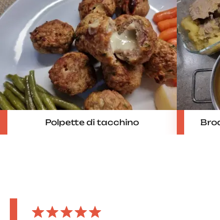
Polpette di tacchino
Brod