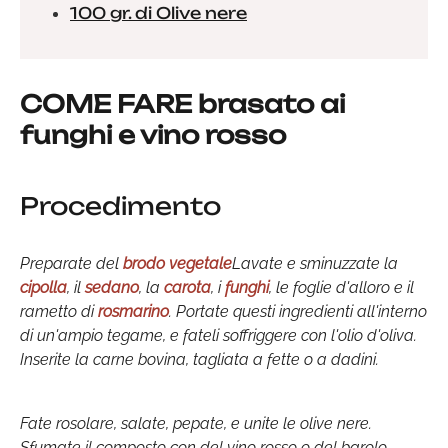
100 gr. di Olive nere
COME FARE brasato ai
funghi e vino rosso
Procedimento
Preparate del
brodo vegetale
Lavate e sminuzzate la
cipolla
, il
sedano
, la
carota
, i
funghi
, le foglie d'alloro e il
rametto di
rosmarino
. Portate questi ingredienti all'interno
di un'ampio tegame, e fateli soffriggere con l'olio d'oliva.
Inserite la carne bovina, tagliata a fette o a dadini.
Fate rosolare, salate, pepate, e unite le olive nere.
Sfumate il composto con del vino rosso o del barolo.