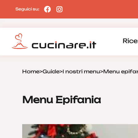
Seguici su:
Rice
Home
>
Guide
>
I nostri menu
>
Menu epifani
Menu Epifania