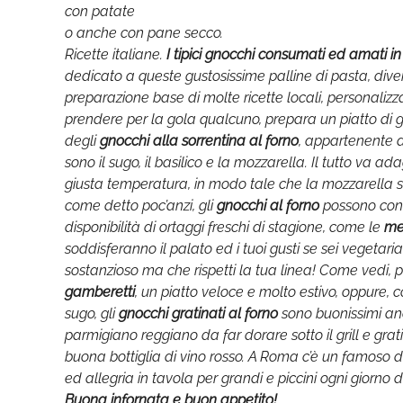
con patate
o anche con pane secco.
Ricette italiane.
I tipici gnocchi consumati ed amati in
dedicato a queste gustosissime palline di pasta, diver
preparazione base di molte ricette locali, personalizzab
prendere per la gola qualcuno, prepara un piatto di 
degli
gnocchi
alla sorrentina al forno
, appartenente 
sono il sugo, il basilico e la mozzarella. Il tutto va 
giusta temperatura, in modo tale che la mozzarella s
come detto poc’anzi, gli
gnocchi al forno
possono co
disponibilità di ortaggi freschi di stagione, come le
me
soddisferanno il palato ed i tuoi gusti se sei vegetar
sostanzioso ma che rispetti la tua linea! Come vedi, p
gamberetti
, un piatto veloce e molto estivo, oppure, 
sugo, gli
gnocchi gratinati al forno
sono buonissimi anc
parmigiano reggiano da far dorare sotto il grill e gr
buona bottiglia di vino rosso. A Roma c’è un famoso 
ed allegria in tavola per grandi e piccini ogni giorno
Buona infornata e buon appetito!