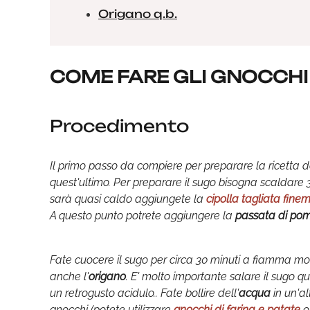
Origano q.b.
COME FARE GLI GNOCCHI
Procedimento
Il primo passo da compiere per preparare la ricetta d
quest'ultimo. Per preparare il sugo bisogna scaldare 
sarà quasi caldo aggiungete la
cipolla tagliata fine
A questo punto potrete aggiungere la
passata di po
Fate cuocere il sugo per circa 30 minuti a fiamma mo
anche l'
origano
. E' molto importante salare il sugo q
un retrogusto acidulo.. Fate bollire dell'
acqua
in un'a
gnocchi (potete utilizzare
gnocchi di farina e patate
o 