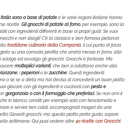
 Italia sono a base di patate
e le varie regioni italiane hanno
se ricette.
Gli gnocchi di patate al forno
, per esempio, sono la
ili con ingredienti differenti in base ai propri gusti. Se vuoi
gnocchi e non sbagli! C’è la classica e ben famosa pietanza
alla
tradizione culinaria della Campania
, il cui punto di forza
adagiato su una comoda pirofila che andrà messa in forno, alla
i sciolga ed avvolga gli gnocchi. Gnocchi e fantasia. Ma
noscere
molteplici varianti
, che ben si adattano anche alla
lanzane
, i
peperoni
o le
zucchine
. Questi ingredienti
iano o se se a dieta ma hai deciso di concederti un buon piatto
uoi giocare con gli ingredienti e cucinarli con
pesto e
con
gorgonzola o con il formaggio che preferisci
. Se non ami il
he in bianco, conditi per esempio solo con besciamella e
atinare e servire ben caldi, accompagnati magari da una
detto Giovedì gnocchi, ma questo piatto porta gusto, sapore
 della settimana. Qui puoi vedere oltre
40 ricette con Gnocchi
.