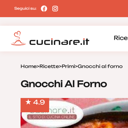
Seguici su:
Rice
Home
>
Ricette
>
Primi
>
Gnocchi al forno
Gnocchi Al Forno
4.9