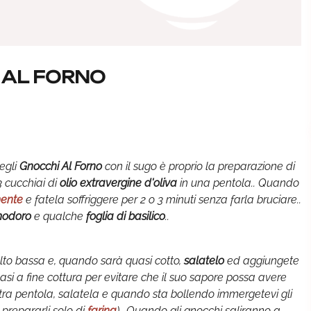
 AL FORNO
egli
Gnocchi Al Forno
con il sugo è proprio la preparazione di
3 cucchiai di
olio extravergine d'oliva
in una pentola.. Quando
mente
e fatela soffriggere per 2 o 3 minuti senza farla bruciare..
modoro
e qualche
foglia di basilico
..
lto bassa e, quando sarà quasi cotto,
salatelo
ed aggiungete
uasi a fine cottura per evitare che il suo sapore possa avere
ltra pentola, salatela e quando sta bollendo immergetevi gli
prepararli solo di
farina
).. Quando gli gnocchi saliranno a