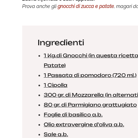
Prova anche gli
gnocchi di zucca e patate
, magari da
Ingredienti
1 Kg.di Gnocchi (in questa ricett
Patate)
1 Passata di pomodoro (720 ml.)
1 Cipolla
300 gr. di Mozzarella (in alterna
80 gr. di Parmigiano grattugiato
Foglie di basilico q.b.
Olio extravergine d'oliva q.b.
Sale q.b.