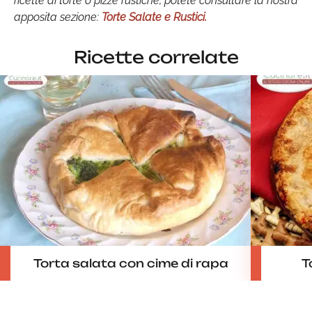
ricette di torte o pizze rustiche, potete consultare la nostra
apposita sezione:
Torte Salate e Rustici.
Ricette correlate
Torta salata con cime di rapa
T