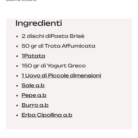
Ingredienti
2 dischi diPasta Brisè
50 gr di Trota Affumicata
1Patata
150 gr di Yogurt Greco
1 Uovo di Piccole dimensioni
Sale q.b
Pepe q.b
Burro q.b
Erba Cipollina q.b