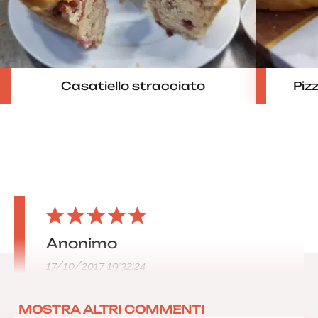
Casatiello stracciato
Piz
Anonimo
17/10/2017 19:32:24
MOSTRA ALTRI COMMENTI