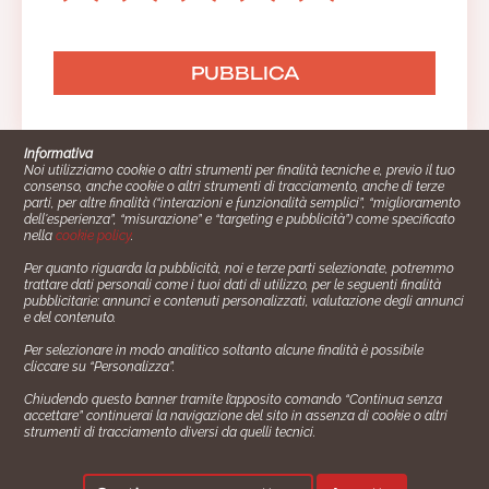
Informativa
Noi utilizziamo cookie o altri strumenti per finalità tecniche e, previo il tuo
consenso, anche cookie o altri strumenti di tracciamento, anche di terze
parti, per altre finalità (“interazioni e funzionalità semplici”, “miglioramento
dell'esperienza”, “misurazione” e “targeting e pubblicità”) come specificato
nella
cookie policy
.
Per quanto riguarda la pubblicità, noi e terze parti selezionate, potremmo
trattare dati personali come i tuoi dati di utilizzo, per le seguenti finalità
Cucinare.it è un marchio commerciale di Impiego24.it s.r.l.
pubblicitarie: annunci e contenuti personalizzati, valutazione degli annunci
copyright 2014 - 2024 P.IVA: 03406490130
e del contenuto.
Azienda certiﬁcata ISO 27001 numero: SNR 73140386/89/I
Per selezionare in modo analitico soltanto alcune finalità è possibile
- Azienda certiﬁcata ISO 9001 numero: SNR
cliccare su “Personalizza”.
96992040/89/Q
Chiudendo questo banner tramite l’apposito comando “Continua senza
Gestione consensi e categorie merceologiche marketing
accettare” continuerai la navigazione del sito in assenza di cookie o altri
strumenti di tracciamento diversi da quelli tecnici.
✖
Consigliami un contorno.
Seguici su: