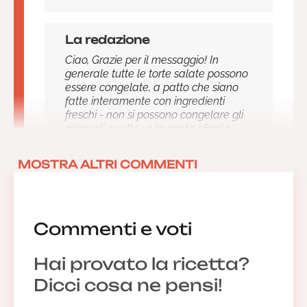
La redazione
Ciao, Grazie per il messaggio! In
generale tutte le torte salate possono
essere congelate, a patto che siano
fatte interamente con ingredienti
freschi - non si possono congelare gli
alimenti 2 volte- e la pasta sfoglia
deve essere fatta in casa. Bisogna
cuocere la torta salata normalmente,
MOSTRA ALTRI COMMENTI
una volta raffreddata fai delle
monoporzioni e mettile in sacchetti da
freezer, eliminando l'aria. Si conserva
per circa 3 mesi se la temperatura del
freezer è a meno 18 gradi. Scongela,
Commenti e voti
poi, le monoporzioni nel frigorifero e
non a temperatura ambiente. Infatti la
Hai provato la ricetta?
parte superiore si scongela prima
penalizzandone la fragranza e,
Dicci cosa ne pensi!
soprattutto, creando la formazione di
batteri. Prima di consumarla rimettila