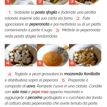
1
2
3
Srotolate la
pasta sfoglia
e foderate una pirofila
1
rotonda insieme alla sua carta da forno.
Fate
2
sgocciolare la
peperonata
e poi mettetela su di un piatto
conservando a parte il sugo.
Mettete la peperonata
3
nella pasta sfoglia livellandola.
4
5
6
Tagliate a pezzi grossolani la
mozzarella fiordilatte
4
e distribuitela sopra ai peperoni.
Preparate il
5
composto di
uova
. Rompete l'uovo in una ciotola. Condite
con
sale rosa
e
pepe rosa
appena macinato e
aggiungete il
pecorino
grattugiato e 1 cucchiaio del fondo
di cottura della peperonata che avete tenuto da parte.