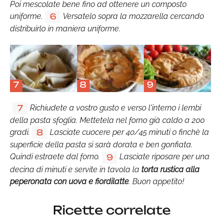
Poi mescolate bene fino ad ottenere un composto
uniforme.
Versatelo sopra la mozzarella cercando
6
distribuirlo in maniera uniforme.
7
8
9
Richiudete a vostro gusto e verso l'interno i lembi
7
della pasta sfoglia. Mettetela nel forno già caldo a 200
gradi.
Lasciate cuocere per 40/45 minuti o finchè la
8
superficie della pasta si sarà dorata e ben gonfiata.
Quindi estraete dal forno.
Lasciate riposare per una
9
decina di minuti e servite in tavola la
torta rustica alla
peperonata con uova e fiordilatte
. Buon appetito!
Ricette correlate