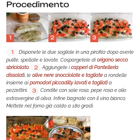
Procedimento
1
2
3
Disponete le due sogliole in una pirofila dopo averle
1
pulite, spellate e lavate. Cospargetele di
origano secco
sbriciolato
.
Aggiungete i
capperi di Pantelleria
2
dissalat
i, le
olive nere snocciolate e tagliate
a rondelle
insieme ai
pomodori piccadilly lavati e tagliati
a
pezzettini.
Condite con sale rosa, pepe rosa e olio
3
extravergine di oliva. Infine bagnate con il vino bianco.
Mettete nel forno già caldo a 180 gradi.