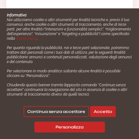
Informativa
Noi utilizziamo cookie o altri strumenti per finalità tecniche e, previo il tuo
consenso, anche cookie o altri strumenti di tracciamento, anche di terze
parti, per altre finalità (“interazioni e funzionalità semplici”, “miglioramento
dell'esperienza”, “misurazione” e “targeting e pubblicità”) come specificato
nella
cookie policy
.
Per quanto riguarda la pubblicità, noi e terze parti selezionate, potremmo
trattare dati personali come i tuoi dati di utilizzo, per le seguenti finalità
Cucinare.it è un marchio commerciale di Impiego24.it s.r.l.
pubblicitarie: annunci e contenuti personalizzati, valutazione degli annunci
copyright 2014 - 2024 P.IVA: 03406490130
e del contenuto.
Azienda certiﬁcata ISO 27001 numero: SNR 73140386/89/I
Per selezionare in modo analitico soltanto alcune finalità è possibile
- Azienda certiﬁcata ISO 9001 numero: SNR
cliccare su “Personalizza”.
96992040/89/Q
Chiudendo questo banner tramite l’apposito comando “Continua senza
Gestione consensi e categorie merceologiche marketing
accettare” continuerai la navigazione del sito in assenza di cookie o altri
strumenti di tracciamento diversi da quelli tecnici.
✖
Consigliami un contorno.
Seguici su:
Continua senza accettare
Accetto
|
|
💬
Policy Privacy
Termini e Condizioni
Cookie Policy
Personalizza