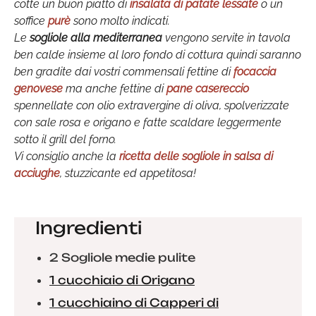
cotte un buon piatto di
insalata di patate lessate
o un
soffice
purè
sono molto indicati.
Le
sogliole alla mediterranea
vengono servite in tavola
ben calde insieme al loro fondo di cottura quindi saranno
ben gradite dai vostri commensali fettine di
focaccia
genovese
ma anche fettine di
pane casereccio
spennellate con olio extravergine di oliva, spolverizzate
con sale rosa e origano e fatte scaldare leggermente
sotto il grill del forno.
Vi consiglio anche la
ricetta delle sogliole in salsa di
acciughe
, stuzzicante ed appetitosa!
Ingredienti
2 Sogliole medie pulite
1 cucchiaio di Origano
1 cucchiaino di Capperi di