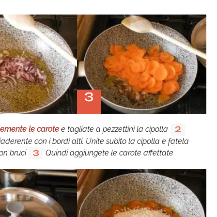
3
inemente le carote
e tagliate a pezzettini la cipolla
2
aderente con i bordi alti. Unite subito la cipolla e fatela
on bruci
Quindi aggiungete le carote affettate
3