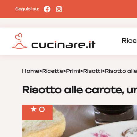
Seguici su:
Rice
Home
>
Ricette
>
Primi
>
Risotti
>
Risotto all
Risotto alle carote, 
0