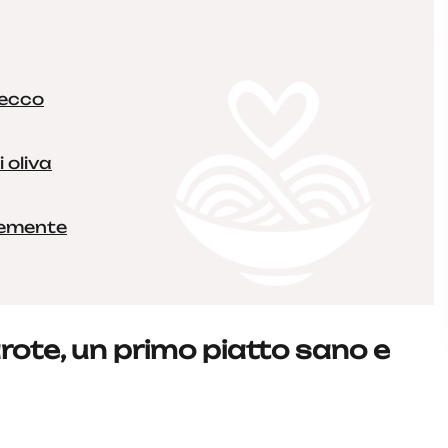
secco
 oliva
inemente
ote, un primo piatto sano e