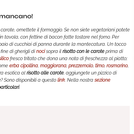
on mancano!
e carote, omettete il formaggio. Se non siete vegetariani potete
 in tavola, con fettine di bacon fatte tostare nel forno. Per
 paio di cucchiai di panna durante la mantecatura. Un tocco
fine di gherigli di
noci
sopra il
risotto con le carote
prima di
ilico
fresco tritato che dona una nota di freschezza al piatto;
 come
erba cipollina
,
maggiorana
,
prezzemolo
,
timo
,
rosmarino
,
za esotica al
risotto alle carote
, aggiungete un pizzico di
e
? Sono disponibili a questo
link
. Nella nostra
sezione
particolari
.