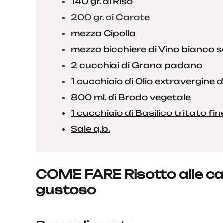
140 gr. di Riso
200 gr. di Carote
mezza Cipolla
mezzo bicchiere di Vino bianco 
2 cucchiai di Grana padano
1 cucchiaio di Olio extravergine di
800 ml. di Brodo vegetale
1 cucchiaio di Basilico tritato f
Sale q.b.
COME FARE Risotto alle car
gustoso