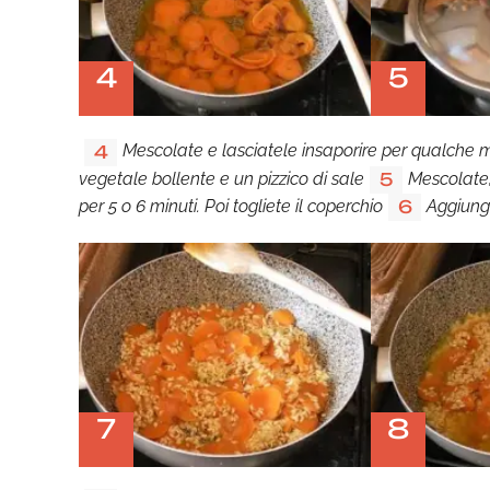
4
5
Mescolate e lasciatele insaporire per qualche
4
vegetale bollente e un pizzico di sale
Mescolate,
5
per 5 o 6 minuti. Poi togliete il coperchio
Aggiunge
6
7
8