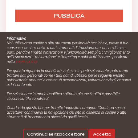
Informativa
Noi utilizziamo cookie o altri strumenti per finalità tecniche e, previo il tuo
consenso, anche cookie o altri strumenti di tracciamento, anche di terze
parti, per altre finalità (“interazioni e funzionalità semplici”, “miglioramento
dell'esperienza”, “misurazione” e “targeting e pubblicità”) come specificato
nella
cookie policy
.
Per quanto riguarda la pubblicità, noi e terze parti selezionate, potremmo
trattare dati personali come i tuoi dati di utilizzo, per le seguenti finalità
Cucinare.it è un marchio commerciale di Impiego24.it s.r.l.
pubblicitarie: annunci e contenuti personalizzati, valutazione degli annunci
copyright 2014 - 2024 P.IVA: 03406490130
e del contenuto.
Azienda certiﬁcata ISO 27001 numero: SNR 73140386/89/I
Per selezionare in modo analitico soltanto alcune finalità è possibile
- Azienda certiﬁcata ISO 9001 numero: SNR
cliccare su “Personalizza”.
96992040/89/Q
Chiudendo questo banner tramite l’apposito comando “Continua senza
Gestione consensi e categorie merceologiche marketing
accettare” continuerai la navigazione del sito in assenza di cookie o altri
strumenti di tracciamento diversi da quelli tecnici.
✖
Consigliami un contorno.
Seguici su:
Continua senza accettare
Accetto