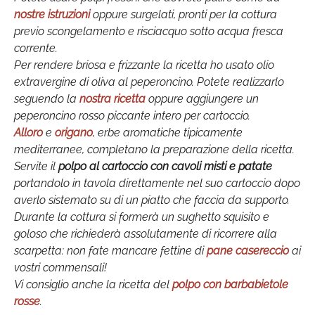
nostre istruzioni
oppure surgelati, pronti per la cottura
previo scongelamento e risciacquo sotto acqua fresca
corrente.
Per rendere briosa e frizzante la ricetta ho usato olio
extravergine di oliva al peperoncino. Potete realizzarlo
seguendo la
nostra ricetta
oppure aggiungere un
peperoncino rosso piccante intero per cartoccio.
Alloro
e
origano
, erbe aromatiche tipicamente
mediterranee, completano la preparazione della ricetta.
Servite il
polpo al cartoccio con cavoli misti e patate
portandolo in tavola direttamente nel suo cartoccio dopo
averlo sistemato su di un piatto che faccia da supporto.
Durante la cottura si formerà un sughetto squisito e
goloso che richiederà assolutamente di ricorrere alla
scarpetta: non fate mancare fettine di
pane casereccio
ai
vostri commensali!
Vi consiglio anche la ricetta del
polpo con barbabietole
rosse
.