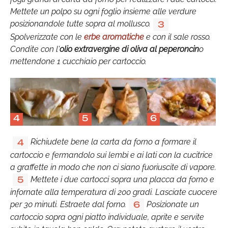
Mettete un polpo su ogni foglio insieme alle verdure
posizionandole tutte sopra al mollusco.
3
Spolverizzate con le
erbe aromatiche
e con il sale rosso.
Condite con l'
olio extravergine di oliva
al peperoncin
o
mettendone 1 cucchiaio per cartoccio.
4
5
6
Richiudete bene la carta da forno a formare il
4
cartoccio e fermandolo sui lembi e ai lati con la cucitrice
a graffette in modo che non ci siano fuoriuscite di vapore.
Mettete i due cartocci sopra una placca da forno e
5
infornate alla temperatura di 200 gradi. Lasciate cuocere
per 30 minuti. Estraete dal forno.
Posizionate un
6
cartoccio sopra ogni piatto individuale, aprite e servite