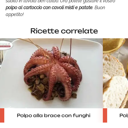
subito in tavola ben caldo. Ora potete gustare il vostro
polpo al cartoccio con cavoli misti e patate
. Buon
appetito!
Ricette correlate
Polpo alla brace con funghi
Pol