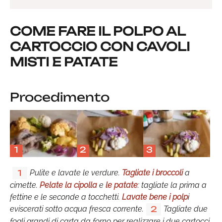
COME FARE IL POLPO AL
CARTOCCIO CON CAVOLI
MISTI E PATATE
Procedimento
1
2
3
Pulite e lavate le verdure.
Tagliate i broccoli
a
1
cimette.
Pelate la cipolla
e
le patate
: tagliate la prima a
fettine e le seconde a tocchetti.
Lavate bene i polp
i
eviscerati sotto acqua fresca corrente.
Tagliate due
2
fogli grandi di carta da forno per realizzare i due cartocci.