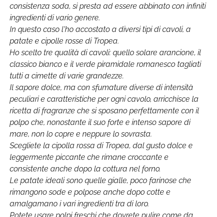
consistenza soda, si presta ad essere abbinato con infiniti
ingredienti di vario genere.
In questo caso l'ho accostato a diversi tipi di cavoli, a
patate e cipolle rosse di Tropea.
Ho scelto tre qualità di cavoli: quello solare arancione, il
classico bianco e il verde piramidale romanesco tagliati
tutti a cimette di varie grandezze.
Il sapore dolce, ma con sfumature diverse di intensità
peculiari e caratteristiche per ogni cavolo, arricchisce la
ricetta di fragranze che si sposano perfettamente con il
polpo che, nonostante il suo forte e intenso sapore di
mare, non lo copre e neppure lo sovrasta.
Scegliete la cipolla rossa di Tropea, dal gusto dolce e
leggermente piccante che rimane croccante e
consistente anche dopo la cottura nel forno.
Le patate ideali sono quelle gialle, poco farinose che
rimangono sode e polpose anche dopo cotte e
amalgamano i vari ingredienti tra di loro.
Potete usare polpi freschi che dovrete pulire come da