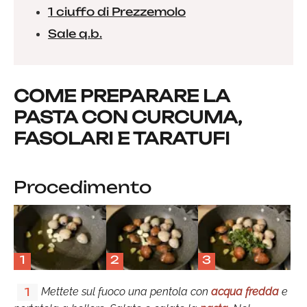
1 ciuffo di Prezzemolo
Sale q.b.
COME PREPARARE LA
PASTA CON CURCUMA,
FASOLARI E TARATUFI
Procedimento
1
2
3
Mettete sul fuoco una pentola con
acqua fredda
e
1