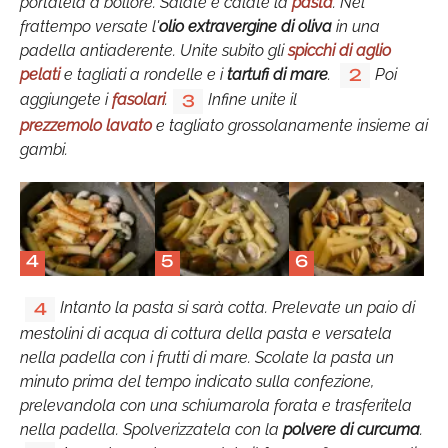
portatela a bollore. Salate e calate la
pasta
. Nel
frattempo versate l'
olio extravergine di oliva
in una
padella antiaderente. Unite subito gli
spicchi di aglio
pelati
e tagliati a rondelle e i
tartufi di mare
.
Poi
2
aggiungete i
fasolari
.
Infine unite il
3
prezzemolo lavato
e tagliato grossolanamente insieme ai
gambi.
4
5
6
Intanto la pasta si sarà cotta. Prelevate un paio di
4
mestolini di acqua di cottura della pasta e versatela
nella padella con i frutti di mare. Scolate la pasta un
minuto prima del tempo indicato sulla confezione,
prelevandola con una schiumarola forata e trasferitela
nella padella. Spolverizzatela con la
polvere di curcuma
.