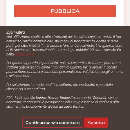
Informativa
Noi utilizziamo cookie o altri strumenti per finalità tecniche e, previo il tuo
consenso, anche cookie o altri strumenti di tracciamento, anche di terze
parti, per altre finalità (“interazioni e funzionalità semplici”, “miglioramento
dell'esperienza”, “misurazione” e “targeting e pubblicità”) come specificato
nella
cookie policy
.
Per quanto riguarda la pubblicità, noi e terze parti selezionate, potremmo
trattare dati personali come i tuoi dati di utilizzo, per le seguenti finalità
Cucinare.it è un marchio commerciale di Impiego24.it s.r.l.
pubblicitarie: annunci e contenuti personalizzati, valutazione degli annunci
copyright 2014 - 2024 P.IVA: 03406490130
e del contenuto.
Azienda certiﬁcata ISO 27001 numero: SNR 73140386/89/I
Per selezionare in modo analitico soltanto alcune finalità è possibile
- Azienda certiﬁcata ISO 9001 numero: SNR
cliccare su “Personalizza”.
96992040/89/Q
Chiudendo questo banner tramite l’apposito comando “Continua senza
Gestione consensi e categorie merceologiche marketing
accettare” continuerai la navigazione del sito in assenza di cookie o altri
strumenti di tracciamento diversi da quelli tecnici.
✖
Consigliami un contorno.
Seguici su:
Continua senza accettare
Accetto