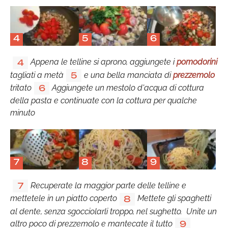
4
5
6
Appena le telline si aprono, aggiungete i
pomodorini
4
tagliati a metà
e una bella manciata di
prezzemolo
5
tritato
Aggiungete un mestolo d'acqua di cottura
6
della pasta e continuate con la cottura per qualche
minuto
7
8
9
Recuperate la maggior parte delle telline e
7
mettetele in un piatto coperto
Mettete gli spaghetti
8
al dente, senza sgocciolarli troppo, nel sughetto. Unite un
altro poco di prezzemolo e mantecate il tutto
9