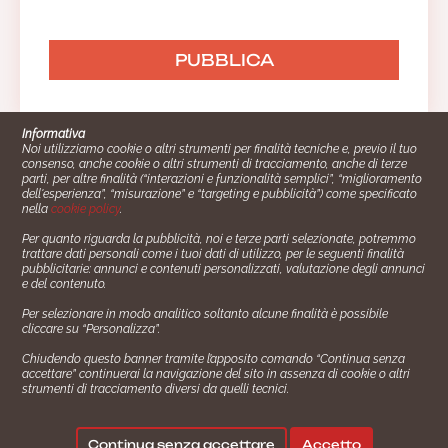
Informativa
Noi utilizziamo cookie o altri strumenti per finalità tecniche e, previo il tuo
consenso, anche cookie o altri strumenti di tracciamento, anche di terze
parti, per altre finalità (“interazioni e funzionalità semplici”, “miglioramento
dell'esperienza”, “misurazione” e “targeting e pubblicità”) come specificato
nella
cookie policy
.
Per quanto riguarda la pubblicità, noi e terze parti selezionate, potremmo
trattare dati personali come i tuoi dati di utilizzo, per le seguenti finalità
Cucinare.it è un marchio commerciale di Impiego24.it s.r.l.
pubblicitarie: annunci e contenuti personalizzati, valutazione degli annunci
copyright 2014 - 2024 P.IVA: 03406490130
e del contenuto.
Azienda certiﬁcata ISO 27001 numero: SNR 73140386/89/I
Per selezionare in modo analitico soltanto alcune finalità è possibile
- Azienda certiﬁcata ISO 9001 numero: SNR
cliccare su “Personalizza”.
96992040/89/Q
Chiudendo questo banner tramite l’apposito comando “Continua senza
Gestione consensi e categorie merceologiche marketing
accettare” continuerai la navigazione del sito in assenza di cookie o altri
strumenti di tracciamento diversi da quelli tecnici.
✖
Consigliami un contorno.
Seguici su:
Continua senza accettare
Accetto