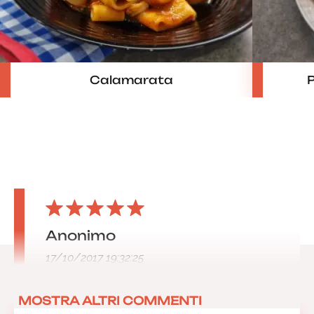
Calamarata
P
Anonimo
17/10/2017 19:32:25
MOSTRA ALTRI COMMENTI