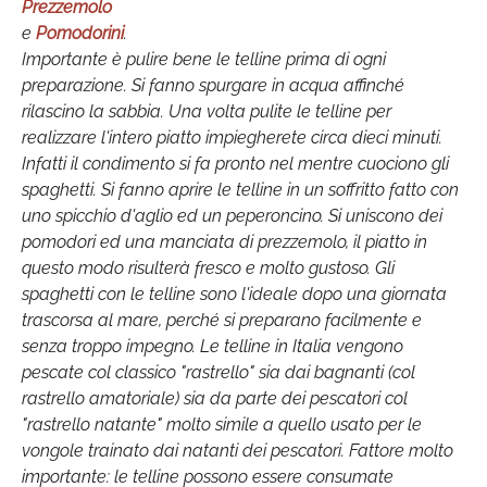
Prezzemolo
e
Pomodorini
.
Importante è pulire bene le telline prima di ogni
preparazione. Si fanno spurgare in acqua affinché
rilascino la sabbia. Una volta pulite le telline per
realizzare l'intero piatto impiegherete circa dieci minuti.
Infatti il condimento si fa pronto nel mentre cuociono gli
spaghetti. Si fanno aprire le telline in un soffritto fatto con
uno spicchio d'aglio ed un peperoncino. Si uniscono dei
pomodori ed una manciata di prezzemolo, il piatto in
questo modo risulterà fresco e molto gustoso. Gli
spaghetti con le telline sono l'ideale dopo una giornata
trascorsa al mare, perché si preparano facilmente e
senza troppo impegno. Le telline in Italia vengono
pescate col classico "rastrello" sia dai bagnanti (col
rastrello amatoriale) sia da parte dei pescatori col
"rastrello natante" molto simile a quello usato per le
vongole trainato dai natanti dei pescatori. Fattore molto
importante: le telline possono essere consumate