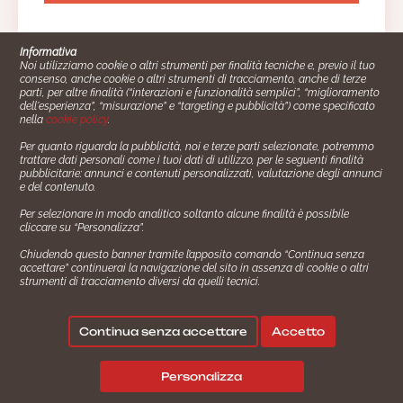
Informativa
Noi utilizziamo cookie o altri strumenti per finalità tecniche e, previo il tuo
consenso, anche cookie o altri strumenti di tracciamento, anche di terze
parti, per altre finalità (“interazioni e funzionalità semplici”, “miglioramento
dell'esperienza”, “misurazione” e “targeting e pubblicità”) come specificato
nella
cookie policy
.
Per quanto riguarda la pubblicità, noi e terze parti selezionate, potremmo
trattare dati personali come i tuoi dati di utilizzo, per le seguenti finalità
Cucinare.it è un marchio commerciale di Impiego24.it s.r.l.
pubblicitarie: annunci e contenuti personalizzati, valutazione degli annunci
copyright 2014 - 2024 P.IVA: 03406490130
e del contenuto.
Azienda certiﬁcata ISO 27001 numero: SNR 73140386/89/I
Per selezionare in modo analitico soltanto alcune finalità è possibile
- Azienda certiﬁcata ISO 9001 numero: SNR
cliccare su “Personalizza”.
96992040/89/Q
Chiudendo questo banner tramite l’apposito comando “Continua senza
Gestione consensi e categorie merceologiche marketing
accettare” continuerai la navigazione del sito in assenza di cookie o altri
strumenti di tracciamento diversi da quelli tecnici.
✖
Ricalcola le dosi.
Seguici su:
Continua senza accettare
Accetto
|
|
💬
Policy Privacy
Termini e Condizioni
Cookie Policy
Personalizza