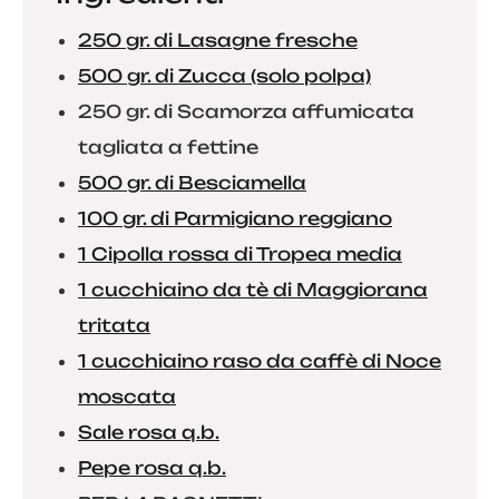
250 gr. di Lasagne fresche
500 gr. di Zucca (solo polpa)
250 gr. di Scamorza affumicata
tagliata a fettine
500 gr. di Besciamella
100 gr. di Parmigiano reggiano
1 Cipolla rossa di Tropea media
1 cucchiaino da tè di Maggiorana
tritata
1 cucchiaino raso da caffè di Noce
moscata
Sale rosa q.b.
Pepe rosa q.b.