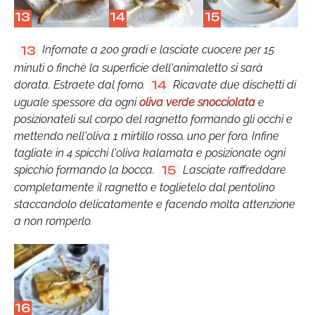
13
14
15
Infornate a 200 gradi e lasciate cuocere per 15
13
minuti o finchè la superficie dell'animaletto si sarà
dorata. Estraete dal forno.
Ricavate due dischetti di
14
uguale spessore da ogni
oliva verde snocciolata
e
posizionateli sul corpo del ragnetto formando gli occhi e
mettendo nell'oliva 1 mirtillo rosso, uno per foro. Infine
tagliate in 4 spicchi l'oliva kalamata e posizionate ogni
spicchio formando la bocca.
Lasciate raffreddare
15
completamente il ragnetto e toglietelo dal pentolino
staccandolo delicatamente e facendo molta attenzione
a non romperlo.
16