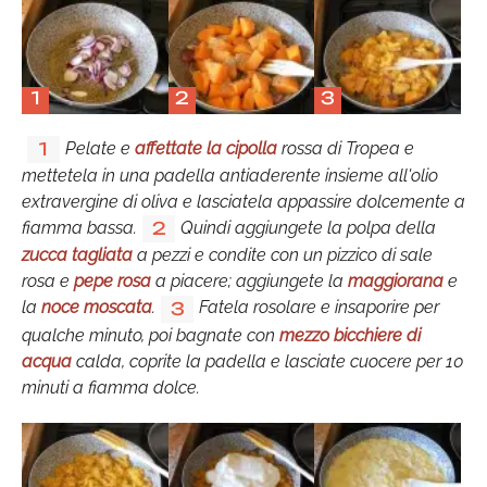
1
2
3
Pelate e
affettate la cipolla
rossa di Tropea e
1
mettetela in una padella antiaderente insieme all'olio
extravergine di oliva e lasciatela appassire dolcemente a
fiamma bassa.
Quindi aggiungete la polpa della
2
zucca tagliata
a pezzi e condite con un pizzico di sale
rosa e
pepe rosa
a piacere; aggiungete la
maggiorana
e
la
noce moscata
.
Fatela rosolare e insaporire per
3
qualche minuto, poi bagnate con
mezzo bicchiere di
acqua
calda, coprite la padella e lasciate cuocere per 10
minuti a fiamma dolce.