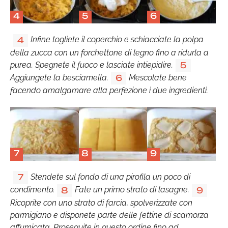
4
5
6
Infine togliete il coperchio e schiacciate la polpa
4
della zucca con un forchettone di legno fino a ridurla a
purea. Spegnete il fuoco e lasciate intiepidire.
5
Aggiungete la besciamella.
Mescolate bene
6
facendo amalgamare alla perfezione i due ingredienti.
7
8
9
Stendete sul fondo di una pirofila un poco di
7
condimento.
Fate un primo strato di lasagne.
8
9
Ricoprite con uno strato di farcia, spolverizzate con
parmigiano e disponete parte delle fettine di scamorza
affumicata. Proseguite in questo ordine fino ad