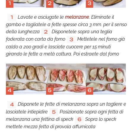
1
2
3
Lavate e asciugate le
melanzane
. Eliminate il
1
gambo e tagliatele a fette spesse circa 3 mm. per il senso
della lunghezza
Disponetele sopra una teglia
2
foderata con carta da forno
Mettetele nel forno già
3
caldo a 200 gradi e lasciate cuocere per 15 minuti
girando le fette a metà cottura. Poi estraete dal forno
4
5
6
Disponete le fette di melanzana sopra un tagliere e
4
lasciatele intiepidire
Posizionate sopra ogni fetta di
5
melanzana una fettina di speck
Sopra lo speck
6
mettete mezza fetta di provola affumicata