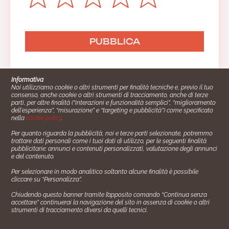
Informativa
Noi utilizziamo cookie o altri strumenti per finalità tecniche e, previo il tuo
consenso, anche cookie o altri strumenti di tracciamento, anche di terze
parti, per altre finalità (“interazioni e funzionalità semplici”, “miglioramento
dell'esperienza”, “misurazione” e “targeting e pubblicità”) come specificato
nella
cookie policy
.
Per quanto riguarda la pubblicità, noi e terze parti selezionate, potremmo
trattare dati personali come i tuoi dati di utilizzo, per le seguenti finalità
Cucinare.it è un marchio commerciale di Impiego24.it s.r.l.
pubblicitarie: annunci e contenuti personalizzati, valutazione degli annunci
copyright 2014 - 2024 P.IVA: 03406490130
e del contenuto.
Azienda certiﬁcata ISO 27001 numero: SNR 73140386/89/I
Per selezionare in modo analitico soltanto alcune finalità è possibile
- Azienda certiﬁcata ISO 9001 numero: SNR
cliccare su “Personalizza”.
96992040/89/Q
Chiudendo questo banner tramite l’apposito comando “Continua senza
Gestione consensi e categorie merceologiche marketing
accettare” continuerai la navigazione del sito in assenza di cookie o altri
strumenti di tracciamento diversi da quelli tecnici.
✖
Consigliami un contorno.