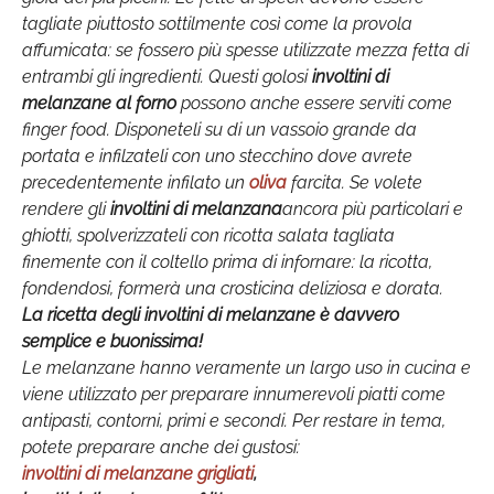
tagliate piuttosto sottilmente così come la provola
affumicata: se fossero più spesse utilizzate mezza fetta di
entrambi gli ingredienti. Questi golosi
involtini di
melanzane al forno
possono anche essere serviti come
finger food. Disponeteli su di un vassoio grande da
portata e infilzateli con uno stecchino dove avrete
precedentemente infilato un
oliva
farcita. Se volete
rendere gli
involtini di melanzana
ancora più particolari e
ghiotti, spolverizzateli con ricotta salata tagliata
finemente con il coltello prima di infornare: la ricotta,
fondendosi, formerà una crosticina deliziosa e dorata.
La
ricetta degli involtini di melanzane
è davvero
semplice e buonissima!
Le melanzane hanno veramente un largo uso in cucina e
viene utilizzato per preparare innumerevoli piatti come
antipasti, contorni, primi e secondi. Per restare in tema,
potete preparare anche dei gustosi:
involtini di melanzane grigliati
,