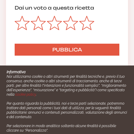
Dai un voto a questa ricetta
Informativa
Noi utilizziamo cookie o altri strumenti per finalità tecniche e, previo il tuo
consenso, anche cookie o altri strumenti di tracciamento, anche di terze
parti, per altre finalità (“interazioni e funzionalità semplici”, “miglioramento
dell'esperienza”, “misurazione” e “targeting e pubblicità”) come specificato
nella
cookie policy
.
Per quanto riguarda la pubblicità, noi e terze parti selezionate, potremmo
trattare dati personali come i tuoi dati di utilizzo, per le seguenti finalità
Cucinare.it è un marchio commerciale di Impiego24.it s.r.l.
pubblicitarie: annunci e contenuti personalizzati, valutazione degli annunci
copyright 2014 - 2024 P.IVA: 03406490130
e del contenuto.
Azienda certiﬁcata ISO 27001 numero: SNR 73140386/89/I
Per selezionare in modo analitico soltanto alcune finalità è possibile
- Azienda certiﬁcata ISO 9001 numero: SNR
cliccare su “Personalizza”.