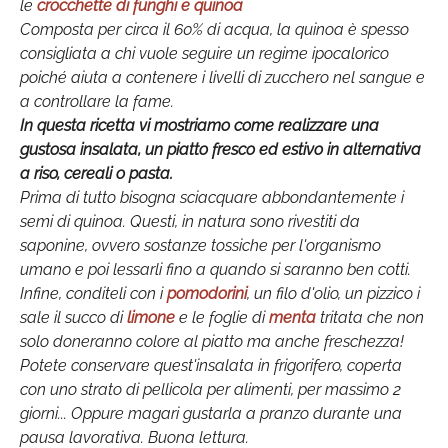
le
crocchette di funghi e quinoa
Composta per circa il 60% di acqua, la quinoa è spesso
consigliata a chi vuole seguire un regime ipocalorico
poiché aiuta a contenere i livelli di zucchero nel sangue e
a controllare la fame.
In questa ricetta vi mostriamo come realizzare una
gustosa insalata, un piatto fresco ed estivo in alternativa
a riso, cereali o pasta.
Prima di tutto bisogna sciacquare abbondantemente i
semi di quinoa. Questi, in natura sono rivestiti da
saponine, ovvero sostanze tossiche per l'organismo
umano e poi lessarli fino a quando si saranno ben cotti.
Infine, conditeli con i
pomodorini
, un filo d'olio, un pizzico i
sale il succo di
limone
e le foglie di
menta
tritata che non
solo doneranno colore al piatto ma anche freschezza!
Potete conservare quest'insalata in frigorifero, coperta
con uno strato di pellicola per alimenti, per massimo 2
giorni... Oppure magari gustarla a pranzo durante una
pausa lavorativa. Buona lettura.