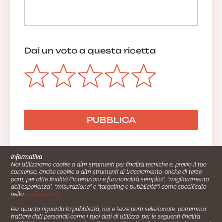
Dai un voto a questa ricetta
Informativa
Noi utilizziamo cookie o altri strumenti per finalità tecniche e, previo il tuo
consenso, anche cookie o altri strumenti di tracciamento, anche di terze
parti, per altre finalità (“interazioni e funzionalità semplici”, “miglioramento
dell'esperienza”, “misurazione” e “targeting e pubblicità”) come specificato
nella
cookie policy
.
Per quanto riguarda la pubblicità, noi e terze parti selezionate, potremmo
trattare dati personali come i tuoi dati di utilizzo, per le seguenti finalità
Cucinare.it è un marchio commerciale di Impiego24.it s.r.l.