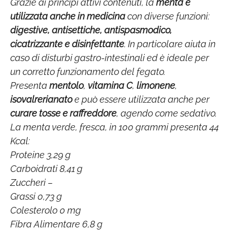
Grazie ai principi attivi contenuti, la
menta è
utilizzata anche in medicina
con diverse funzioni:
digestive, antisettiche, antispasmodico,
cicatrizzante e disinfettante
. In particolare aiuta in
caso di disturbi gastro-intestinali ed è ideale per
un corretto funzionamento del fegato.
Presenta
mentolo
,
vitamina C
,
limonene
,
isovalrerianato
e può essere utilizzata anche per
curare tosse e raffreddore
, agendo come sedativo.
La menta verde, fresca, in 100 grammi presenta 44
Kcal:
Proteine 3,29 g
Carboidrati 8,41 g
Zuccheri –
Grassi 0,73 g
Colesterolo 0 mg
Fibra Alimentare 6,8 g