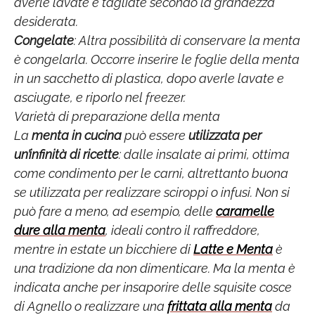
averle lavate e tagliate secondo la grandezza
desiderata.
Congelate
: Altra possibilità di conservare la menta
è congelarla. Occorre inserire le foglie della menta
in un sacchetto di plastica, dopo averle lavate e
asciugate, e riporlo nel freezer.
Varietà di preparazione della menta
La
menta in cucina
può essere
utilizzata per
un’infinità di ricette
: dalle insalate ai primi, ottima
come condimento per le carni, altrettanto buona
se utilizzata per realizzare sciroppi o infusi. Non si
può fare a meno, ad esempio, delle
caramelle
dure alla menta
, ideali contro il raffreddore,
mentre in estate un bicchiere di
Latte e Menta
è
una tradizione da non dimenticare. Ma la menta è
indicata anche per insaporire delle squisite cosce
di Agnello o realizzare una
frittata alla menta
da