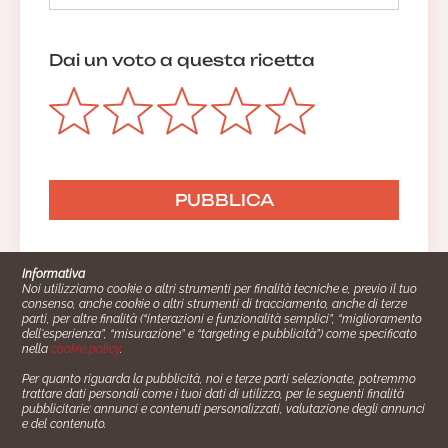
Dai un voto a questa ricetta
Informativa
Noi utilizziamo cookie o altri strumenti per finalità tecniche e, previo il tuo
consenso, anche cookie o altri strumenti di tracciamento, anche di terze
parti, per altre finalità (“interazioni e funzionalità semplici”, “miglioramento
dell'esperienza”, “misurazione” e “targeting e pubblicità”) come specificato
nella
cookie policy
.
Per quanto riguarda la pubblicità, noi e terze parti selezionate, potremmo
trattare dati personali come i tuoi dati di utilizzo, per le seguenti finalità
Cucinare.it è un marchio commerciale di Impiego24.it s.r.l.
pubblicitarie: annunci e contenuti personalizzati, valutazione degli annunci
copyright 2014 - 2024 P.IVA: 03406490130
e del contenuto.