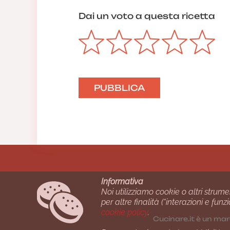
Dai un voto a questa ricetta
Informativa
Noi utilizziamo cookie o altri strume
per altre finalità (“interazioni e fu
cookie policy
.
Cucinare.it è un mar