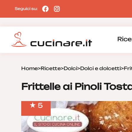
Seguici su:
Rice
Home
>
Ricette
>
Dolci
>
Dolci e dolcetti
>
Fri
Frittelle ai Pinoli Tost
5