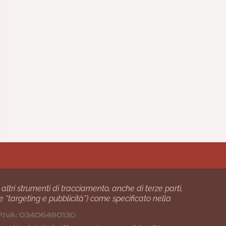
 altri strumenti di tracciamento, anche di terze parti,
 e “targeting e pubblicità”) come specificato nella
24 P.IVA: 03406490130