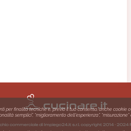
nti per finalità tecniche e, previo il tuo consenso, anche cookie o
nzionalità semplici”, “miglioramento dell'esperienza”, “misurazione”
chio commerciale di Impiego24.it s.r.l. copyright 2014 - 20