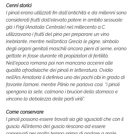
Cenni storici
I pinoli erano utilizzati fin dall'antichità e da millenni sono
considerati frutti dall'elevato potere in ambito sessuale:
già i Frigi (Anatolia Centrale) nel millecento a.C.
utilizzavano i frutti del pino per preparare un vino
inebriante, mentre nell’antica Grecia le pigne, simbolo
degli organi genitali maschili ancora pieni di seme, erano
gettate in fosse durante riti propiziatori di fertilità.
Nell'epoca romana poi non mancano accenni alle
qualità afrodisiache dei pinoli in letteratura. Ovidio
nell’Ars Amatoria li definiva uno dei pochi cibi in grado di
favorire l’amore, mentre Plinio ne parlava così "
i pinoli
spengono la sete, calmano i bruciori dello stomaco e
vincono la debolezza delle parti virili
".
Come conservare
I pinoli possono essere trovati sia già sgusciati che con il
guscio. All’interno del guscio riescono ad essere
conservati per molto tempo prima di andare a male.