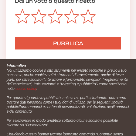
Dai un voto a questa ricetta
Informativa
Noi utilizziamo cookie o altri strumenti per finalità tecniche e, previo il tuo
consenso, anche cookie o altri strumenti di tracciamento, anche di terze
parti, per altre finalità (“interazioni e funzionalità semplici”, “miglioramento
dell'esperienza”, “misurazione” e “targeting e pubblicità”) come specificato
nella
cookie policy
.
Per quanto riguarda la pubblicità, noi e terze parti selezionate, potremmo
trattare dati personali come i tuoi dati di utilizzo, per le seguenti finalità
Cucinare.it è un marchio commerciale di Impiego24.it s.r.l.
pubblicitarie: annunci e contenuti personalizzati, valutazione degli annunci
copyright 2014 - 2024 P.IVA: 03406490130
e del contenuto.
Azienda certiﬁcata ISO 27001 numero: SNR 73140386/89/I
Per selezionare in modo analitico soltanto alcune finalità è possibile
- Azienda certiﬁcata ISO 9001 numero: SNR
cliccare su “Personalizza”.
96992040/89/Q
Chiudendo questo banner tramite l’apposito comando “Continua senza