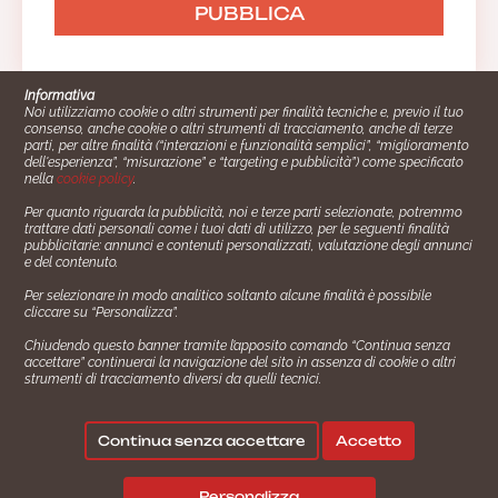
Informativa
Noi utilizziamo cookie o altri strumenti per finalità tecniche e, previo il tuo
consenso, anche cookie o altri strumenti di tracciamento, anche di terze
parti, per altre finalità (“interazioni e funzionalità semplici”, “miglioramento
dell'esperienza”, “misurazione” e “targeting e pubblicità”) come specificato
nella
cookie policy
.
Per quanto riguarda la pubblicità, noi e terze parti selezionate, potremmo
trattare dati personali come i tuoi dati di utilizzo, per le seguenti finalità
Cucinare.it è un marchio commerciale di Impiego24.it s.r.l.
pubblicitarie: annunci e contenuti personalizzati, valutazione degli annunci
copyright 2014 - 2024 P.IVA: 03406490130
e del contenuto.
Azienda certiﬁcata ISO 27001 numero: SNR 73140386/89/I
Per selezionare in modo analitico soltanto alcune finalità è possibile
- Azienda certiﬁcata ISO 9001 numero: SNR
cliccare su “Personalizza”.
96992040/89/Q
Chiudendo questo banner tramite l’apposito comando “Continua senza
Gestione consensi e categorie merceologiche marketing
accettare” continuerai la navigazione del sito in assenza di cookie o altri
strumenti di tracciamento diversi da quelli tecnici.
✖
Consigliami un contorno.
Seguici su:
Continua senza accettare
Accetto
|
|
Policy Privacy
Termini e Condizioni
Cookie Policy
Personalizza